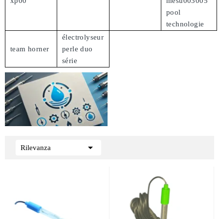
xp00
mesu003005
pool
technologie
électrolyseur
team horner
perle duo
série

Rilevanza