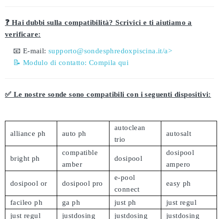
❓ Hai dubbi sulla compatibilità? Scrivici e ti aiutiamo a
verificare:
📧 E-mail:
supporto@sondesphredoxpiscina.it/a>
📝 Modulo di contatto:
Compila qui
✅ Le nostre sonde sono compatibili con i seguenti dispositivi:
autoclean
alliance ph
auto ph
autosalt
trio
compatible
dosipool
bright ph
dosipool
amber
ampero
e-pool
dosipool or
dosipool pro
easy ph
connect
facileo ph
ga ph
just ph
just regul
just regul
justdosing
justdosing
justdosing