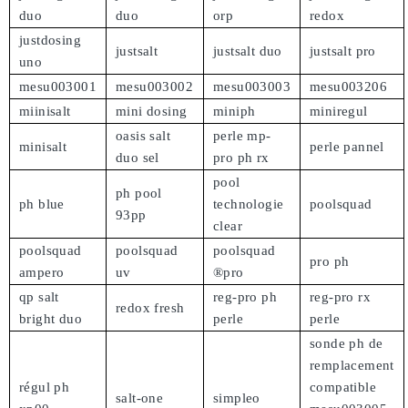
duo
duo
orp
redox
justdosing
justsalt
justsalt duo
justsalt pro
uno
mesu003001
mesu003002
mesu003003
mesu003206
miinisalt
mini dosing
miniph
miniregul
oasis salt
perle mp-
minisalt
perle pannel
duo sel
pro ph rx
pool
ph pool
ph blue
technologie
poolsquad
93pp
clear
poolsquad
poolsquad
poolsquad
pro ph
ampero
uv
®pro
qp salt
reg-pro ph
reg-pro rx
redox fresh
bright duo
perle
perle
sonde ph de
remplacement
régul ph
compatible
salt-one
simpleo