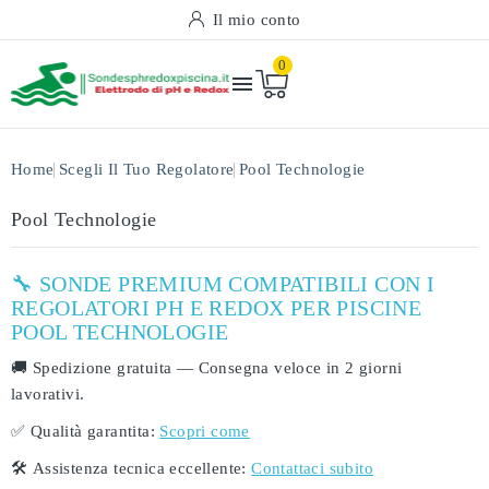
Il mio conto
0

Home
Scegli Il Tuo Regolatore
Pool Technologie
Pool Technologie
🔧 SONDE PREMIUM COMPATIBILI CON I
REGOLATORI PH E REDOX PER PISCINE
POOL TECHNOLOGIE
🚚
Spedizione gratuita
— Consegna veloce in
2 giorni
lavorativi
.
✅
Qualità garantita:
Scopri come
🛠️
Assistenza tecnica eccellente:
Contattaci subito