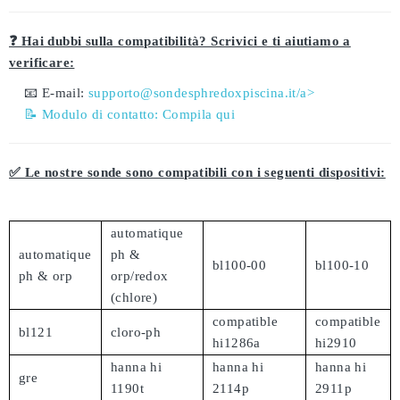
❓ Hai dubbi sulla compatibilità? Scrivici e ti aiutiamo a
verificare:
📧 E-mail:
supporto@sondesphredoxpiscina.it/a>
📝 Modulo di contatto:
Compila qui
✅ Le nostre sonde sono compatibili con i seguenti dispositivi:
automatique
automatique
ph &
bl100-00
bl100-10
ph & orp
orp/redox
(chlore)
compatible
compatible
bl121
cloro-ph
hi1286a
hi2910
hanna hi
hanna hi
hanna hi
gre
1190t
2114p
2911p