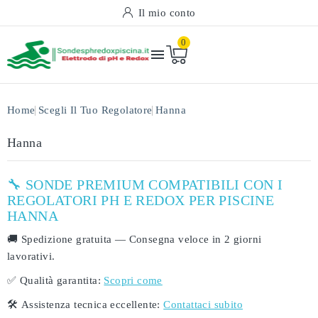
Il mio conto
0

Home
Scegli Il Tuo Regolatore
Hanna
Hanna
🔧 SONDE PREMIUM COMPATIBILI CON I
REGOLATORI PH E REDOX PER PISCINE
HANNA
🚚
Spedizione gratuita
— Consegna veloce in
2 giorni
lavorativi
.
✅
Qualità garantita:
Scopri come
🛠️
Assistenza tecnica eccellente:
Contattaci subito