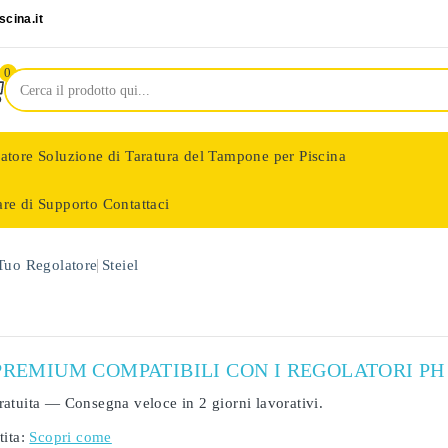
cina.it
0
latore
Soluzione di Taratura del Tampone per Piscina
are di Supporto
Contattaci
nologie
 Tuo Regolatore
Steiel
PREMIUM COMPATIBILI CON I REGOLATORI PH 
ratuita
— Consegna veloce in
2 giorni lavorativi
.
ita:
Scopri come