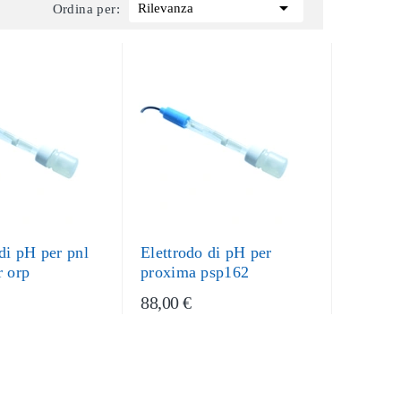

Rilevanza
Ordina per:
di pH per pnl
Elettrodo di pH per
r orp
proxima psp162
88,00 €