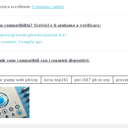
cnica eccellente:
Contattaci subito
a compatibilità? Scrivici e ti aiutiamo a verificare:
pporto@sondesphredoxpiscina.it/a>
 contatto:
Compila qui
de sono compatibili con i seguenti dispositivi:
tic pump with ph/orp
nova nsp161
pnl s507 ph or orp
proxi