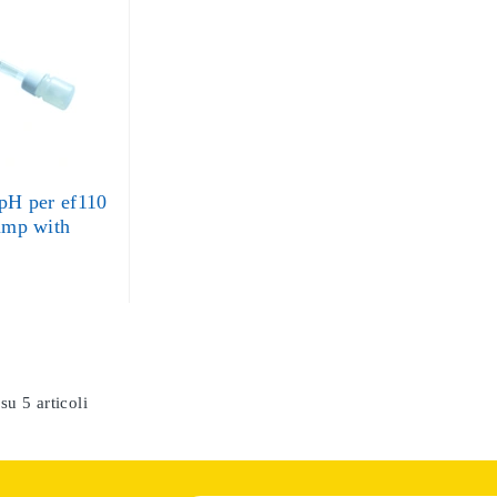
 pH per ef110
pump with
su 5 articoli