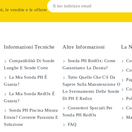
i, le vendite e le offerte
Informazioni Tecniche
Altre Informazioni
La N
Compatibilità Di Sonde
Sonda PH RedOx: Come
Co
Lunghe E Sonde Corte
Garantiamo La Durata?
Con
La Mia Sonda PH È
Tutto Quello Che C'è Da
Pag
Guasta?
Sapere Sulla Manutenzione O
Com
Lo Svernamento Delle Sonde
La Mia Sonda RedOx È
Di PH E Redox
Pol
Guasta?
Connettori Speciali Per
Con
Sonda PH Piscina Misura
Sonda PH RedOx
Errata? Corrente Parassita E
Map
Soluzione
FAQ