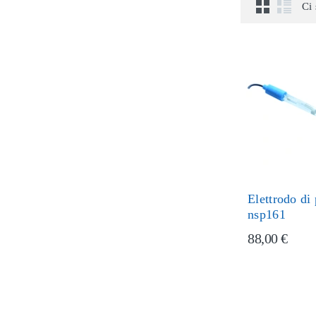
Ci 
Elettrodo di
nsp161
88,00 €