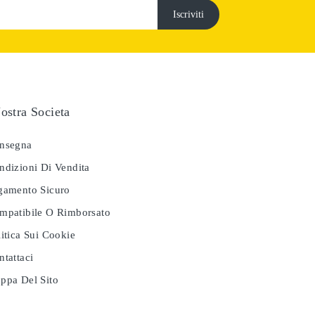
ostra Societa
nsegna
dizioni Di Vendita
amento Sicuro
patibile O Rimborsato
itica Sui Cookie
tattaci
pa Del Sito