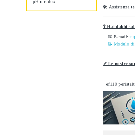
pH o redox
🛠️
Assistenza te
❓ Hai dubbi sull
📧 E-mail:
su
📝 Modulo di
✅ Le nostre son
ef110 peristal