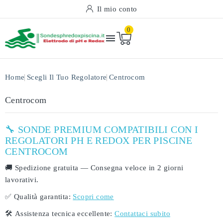
Il mio conto
0

Home
Scegli Il Tuo Regolatore
Centrocom
Centrocom
🔧 SONDE PREMIUM COMPATIBILI CON I
REGOLATORI PH E REDOX PER PISCINE
CENTROCOM
🚚
Spedizione gratuita
— Consegna veloce in
2 giorni
lavorativi
.
✅
Qualità garantita:
Scopri come
🛠️
Assistenza tecnica eccellente:
Contattaci subito