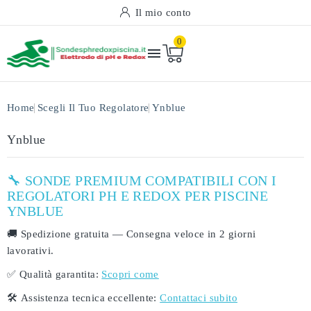
Il mio conto
0

Home
Scegli Il Tuo Regolatore
Ynblue
Ynblue
🔧 SONDE PREMIUM COMPATIBILI CON I
REGOLATORI PH E REDOX PER PISCINE
YNBLUE
🚚
Spedizione gratuita
— Consegna veloce in
2 giorni
lavorativi
.
✅
Qualità garantita:
Scopri come
🛠️
Assistenza tecnica eccellente:
Contattaci subito