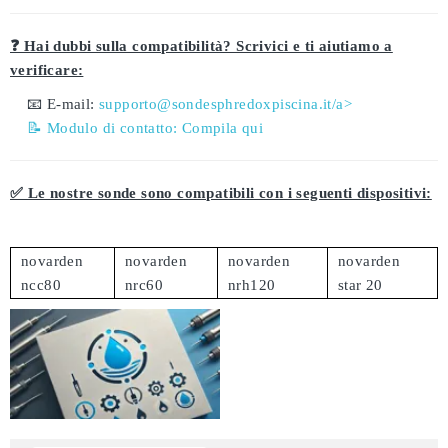
❓ Hai dubbi sulla compatibilità? Scrivici e ti aiutiamo a
verificare:
📧 E-mail:
supporto@sondesphredoxpiscina.it/a>
📝 Modulo di contatto:
Compila qui
✅ Le nostre sonde sono compatibili con i seguenti dispositivi:
novarden
novarden
novarden
novarden
ncc80
nrc60
nrh120
star 20