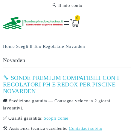
Il mio conto
0

Home
Scegli Il Tuo Regolatore
Novarden
Novarden
🔧 SONDE PREMIUM COMPATIBILI CON I
REGOLATORI PH E REDOX PER PISCINE
NOVARDEN
🚚
Spedizione gratuita
— Consegna veloce in
2 giorni
lavorativi
.
✅
Qualità garantita:
Scopri come
🛠️
Assistenza tecnica eccellente:
Contattaci subito