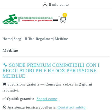
Il mio conto
0

Home
Scegli Il Tuo Regolatore
Meiblue
Meiblue
🔧 SONDE PREMIUM COMPATIBILI CON I
REGOLATORI PH E REDOX PER PISCINE
MEIBLUE
🚚
Spedizione gratuita
— Consegna veloce in
2 giorni
lavorativi
.
✅
Qualità garantita:
Scopri come
🛠️
Assistenza tecnica eccellente:
Contattaci subito