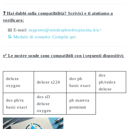
❓ Hai dubbi sulla compatibilità? Scrivici e ti aiutiamo a
verificare:
📧 E-mail:
supporto@sondesphredoxpiscina.it/a>
📝 Modulo di contatto:
Compila qui
✅ Le nostre sonde sono compatibili con i seguenti dispositivi:
dos
deluxe
dos ph
deluxe s224
ph/redox
oxygen
basic exact
deluxe
dos sl3
dos ph/rx
ph mareva
deluxe
basic exact
premium
oxygen