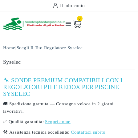
Il mio conto
0

Home
Scegli Il Tuo Regolatore
Syselec
Syselec
🔧 SONDE PREMIUM COMPATIBILI CON I
REGOLATORI PH E REDOX PER PISCINE
SYSELEC
🚚
Spedizione gratuita
— Consegna veloce in
2 giorni
lavorativi
.
✅
Qualità garantita:
Scopri come
🛠️
Assistenza tecnica eccellente:
Contattaci subito