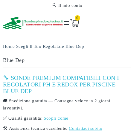
Il mio conto
0

Home
Scegli Il Tuo Regolatore
Blue Dep
Blue Dep
🔧 SONDE PREMIUM COMPATIBILI CON I
REGOLATORI PH E REDOX PER PISCINE
BLUE DEP
🚚
Spedizione gratuita
— Consegna veloce in
2 giorni
lavorativi
.
✅
Qualità garantita:
Scopri come
🛠️
Assistenza tecnica eccellente:
Contattaci subito