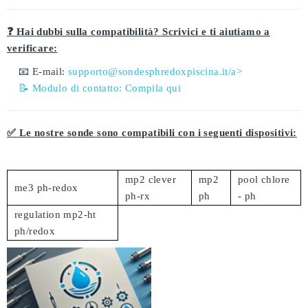
❓ Hai dubbi sulla compatibilità? Scrivici e ti aiutiamo a
verificare:
📧 E-mail:
supporto@sondesphredoxpiscina.it/a>
📝 Modulo di contatto:
Compila qui
✅ Le nostre sonde sono compatibili con i seguenti dispositivi:
mp2 clever
mp2
pool chlore
me3 ph-redox
ph-rx
ph
- ph
regulation mp2-ht
ph/redox