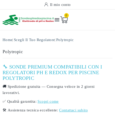
Il mio conto
0

Home
Scegli Il Tuo Regolatore
Polytropic
Polytropic
🔧 SONDE PREMIUM COMPATIBILI CON I
REGOLATORI PH E REDOX PER PISCINE
POLYTROPIC
🚚
Spedizione gratuita
— Consegna veloce in
2 giorni
lavorativi
.
✅
Qualità garantita:
Scopri come
🛠️
Assistenza tecnica eccellente:
Contattaci subito