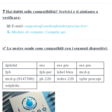
❓ Hai dubbi sulla compatibilità? Scrivici e ti aiutiamo a
verificare:
📧 E-mail:
supporto@sondesphredoxpiscina.it/a>
📝 Modulo di contatto:
Compila qui
✅ Le nostre sonde sono compatibili con i seguenti dispositivi:
dphrhd
ees
ees pro
ees pro
fph
fph-per
label bleu
mcd-p
mcd-p (9147300)
ph 220
redox 220
vphe procopi
wdphrhs