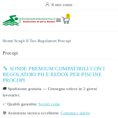
Il mio conto
0

Home
Scegli Il Tuo Regolatore
Procopi
Procopi
🔧 SONDE PREMIUM COMPATIBILI CON I
REGOLATORI PH E REDOX PER PISCINE
PROCOPI
🚚
Spedizione gratuita
— Consegna veloce in
2 giorni
lavorativi
.
✅
Qualità garantita:
Scopri come
🛠️
Assistenza tecnica eccellente:
Contattaci subito