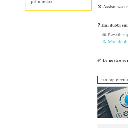
pH o redox
🛠️
Assistenza te
❓ Hai dubbi sull
📧 E-mail:
su
📝 Modulo di
✅ Le nostre son
ezo orp circuit