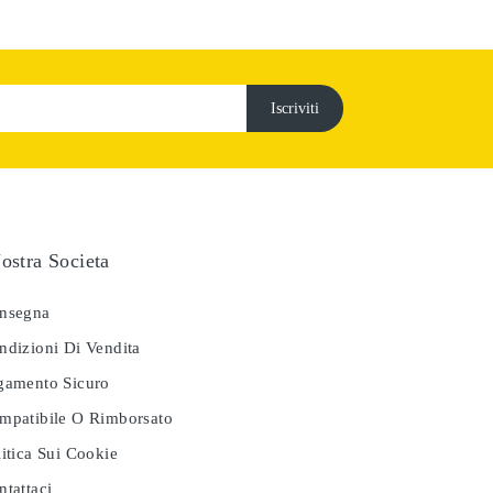
ostra Societa
nsegna
dizioni Di Vendita
amento Sicuro
patibile O Rimborsato
itica Sui Cookie
tattaci