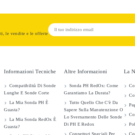
i, le vendite e le offerte
Informazioni Tecniche
Altre Informazioni
La N
Compatibilità Di Sonde
Sonda PH RedOx: Come
Co
Lunghe E Sonde Corte
Garantiamo La Durata?
Con
La Mia Sonda PH È
Tutto Quello Che C'è Da
Pag
Guasta?
Sapere Sulla Manutenzione O
Com
Lo Svernamento Delle Sonde
La Mia Sonda RedOx È
Di PH E Redox
Pol
Guasta?
Connettori Speciali Per
Con