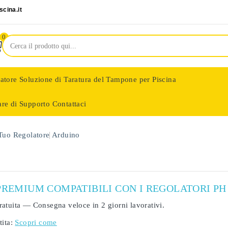
cina.it
0
latore
Soluzione di Taratura del Tampone per Piscina
are di Supporto
Contattaci
nologie
 Tuo Regolatore
Arduino
PREMIUM COMPATIBILI CON I REGOLATORI PH
ratuita
— Consegna veloce in
2 giorni lavorativi
.
ita:
Scopri come