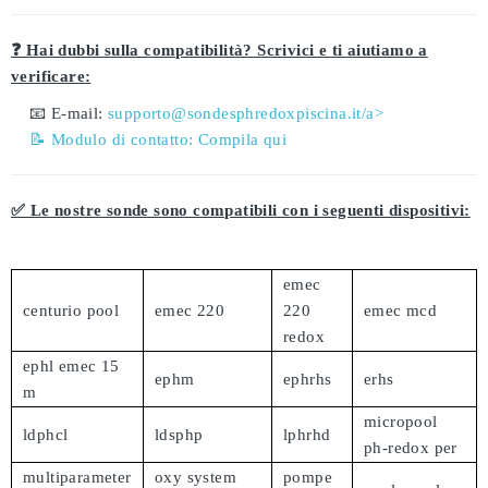
❓ Hai dubbi sulla compatibilità? Scrivici e ti aiutiamo a
verificare:
📧 E-mail:
supporto@sondesphredoxpiscina.it/a>
📝 Modulo di contatto:
Compila qui
✅ Le nostre sonde sono compatibili con i seguenti dispositivi:
emec
centurio pool
emec 220
220
emec mcd
redox
ephl emec 15
ephm
ephrhs
erhs
m
micropool
ldphcl
ldsphp
lphrhd
ph-redox per
multiparameter
oxy system
pompe