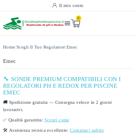
Il mio conto
0

Home
Scegli Il Tuo Regolatore
Emec
Emec
🔧 SONDE PREMIUM COMPATIBILI CON I
REGOLATORI PH E REDOX PER PISCINE
EMEC
🚚
Spedizione gratuita
— Consegna veloce in
2 giorni
lavorativi
.
✅
Qualità garantita:
Scopri come
🛠️
Assistenza tecnica eccellente:
Contattaci subito