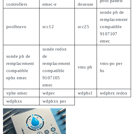
pool panels
controllers
emec-e
doseuse
sonde ph de
remplacement
poolbravo
scc12
scc25
compatible
9107107
emec
sonde redox
sonde ph de
de
remplacement
remplacement
vms-po per
vms ph
compatible
compatible
hs
ephs emec
9107105
emec
vphe emec
wdper
wdphcl
wdphrx redox
wdphxx
wdphxx per