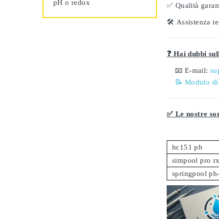
pH o redox
✅
Qualità garant
🛠️
Assistenza te
❓ Hai dubbi sull
📧 E-mail:
su
📝 Modulo di
✅ Le nostre son
hc151 ph
simpool pro r
springpool ph