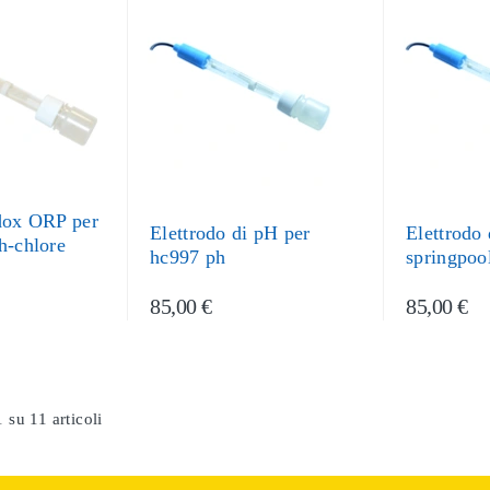
edox ORP per
Elettrodo di pH per
Elettrodo
h-chlore
hc997 ph
springpoo
85,00 €
85,00 €
 su 11 articoli