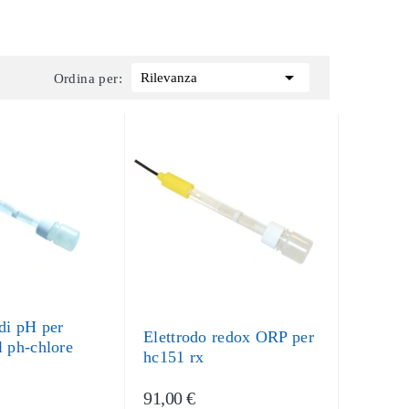

Rilevanza
Ordina per:
 di pH per
Elettrodo redox ORP per
l ph-chlore
hc151 rx
91,00 €