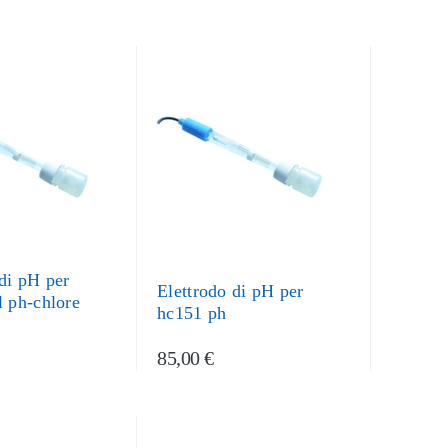
 di pH per
Elettrodo di pH per
l ph-chlore
hc151 ph
85,00 €