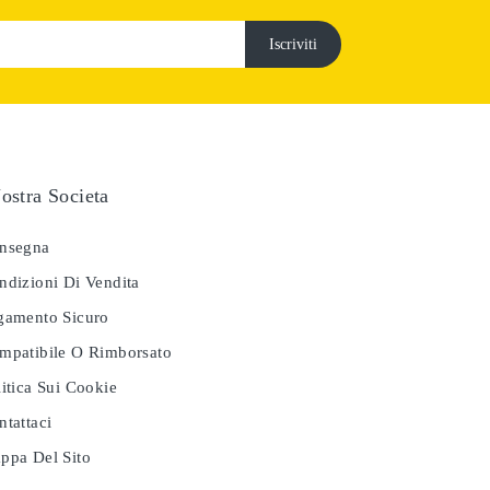
ostra Societa
nsegna
dizioni Di Vendita
amento Sicuro
patibile O Rimborsato
itica Sui Cookie
tattaci
pa Del Sito