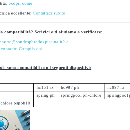
ita:
Scopri come
cnica eccellente:
Contattaci subito
a compatibilità? Scrivici e ti aiutiamo a verificare:
pporto@sondesphredoxpiscina.it/a>
 contatto:
Compila qui
de sono compatibili con i seguenti dispositivi:
hc151 rx
hc997 ph
hc997 rx
x
spring ph
springpool ph-chlore
springpool
-chlore pspob10