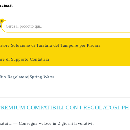
cina.it
0
latore
Soluzione di Taratura del Tampone per Piscina
are di Supporto
Contattaci
nologie
 Tuo Regolatore
Spring Water
PREMIUM COMPATIBILI CON I REGOLATORI PH 
ratuita
— Consegna veloce in
2 giorni lavorativi
.