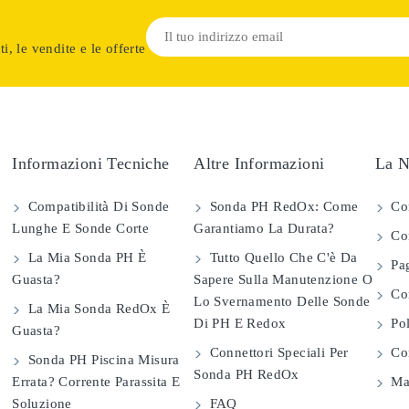
i, le vendite e le offerte
Informazioni Tecniche
Altre Informazioni
La N
Compatibilità Di Sonde
Sonda PH RedOx: Come
Co
Lunghe E Sonde Corte
Garantiamo La Durata?
Con
La Mia Sonda PH È
Tutto Quello Che C'è Da
Pag
Guasta?
Sapere Sulla Manutenzione O
Com
Lo Svernamento Delle Sonde
La Mia Sonda RedOx È
Di PH E Redox
Pol
Guasta?
Connettori Speciali Per
Con
Sonda PH Piscina Misura
Sonda PH RedOx
Errata? Corrente Parassita E
Map
Soluzione
FAQ