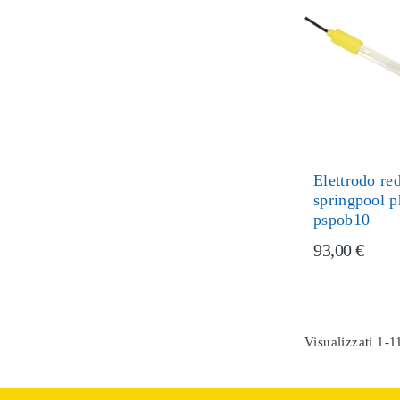
Elettrodo r
springpool p
pspob10
93,00 €
Visualizzati 1-11