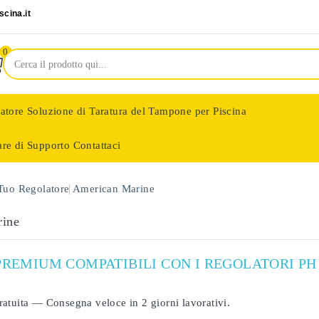
cina.it
0
latore
Soluzione di Taratura del Tampone per Piscina
are di Supporto
Contattaci
nologie
 Tuo Regolatore
American Marine
rine
PREMIUM COMPATIBILI CON I REGOLATORI PH
ratuita
— Consegna veloce in
2 giorni lavorativi
.