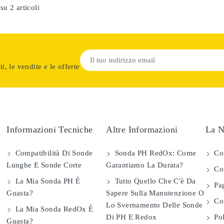
su 2 articoli
i, le vendite e le offerte
Informazioni Tecniche
Altre Informazioni
La N
Compatibilità Di Sonde
Sonda PH RedOx: Come
Co
Lunghe E Sonde Corte
Garantiamo La Durata?
Con
La Mia Sonda PH È
Tutto Quello Che C'è Da
Pag
Guasta?
Sapere Sulla Manutenzione O
Com
Lo Svernamento Delle Sonde
La Mia Sonda RedOx È
Di PH E Redox
Pol
Guasta?