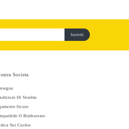
ostra Societa
nsegna
dizioni Di Vendita
amento Sicuro
patibile O Rimborsato
itica Sui Cookie