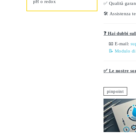
pH o redox
✅
Qualità garant
🛠️
Assistenza te
❓ Hai dubbi sull
📧 E-mail:
su
📝 Modulo di
✅ Le nostre son
pinpoint