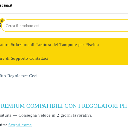
cina.it
0
latore
Soluzione di Taratura del Tampone per Piscina
are di Supporto
Contattaci
nologie
 Tuo Regolatore
Ccei
PREMIUM COMPATIBILI CON I REGOLATORI PH 
ratuita
— Consegna veloce in
2 giorni lavorativi
.
ita:
Scopri come