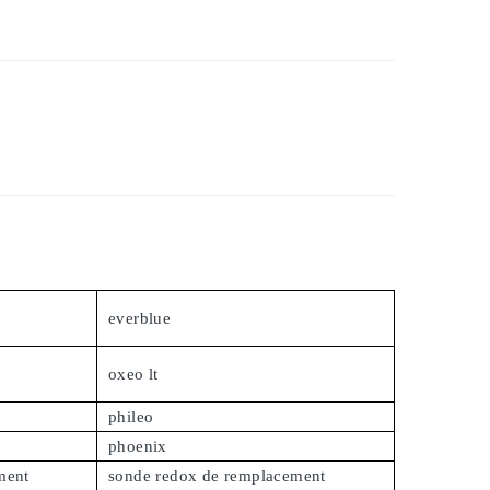
everblue
oxeo lt
phileo
phoenix
ment
sonde redox de remplacement