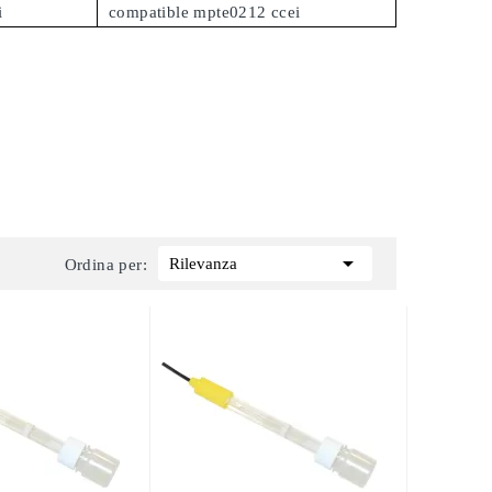
i
compatible mpte0212 ccei

Rilevanza
Ordina per: