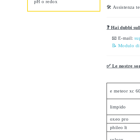
pH o redox
🛠️
Assistenza te
❓ Hai dubbi sull
📧 E-mail:
su
📝 Modulo di
✅ Le nostre son
e meteor xc 6
limpido
oxeo pro
phileo lt
soleox