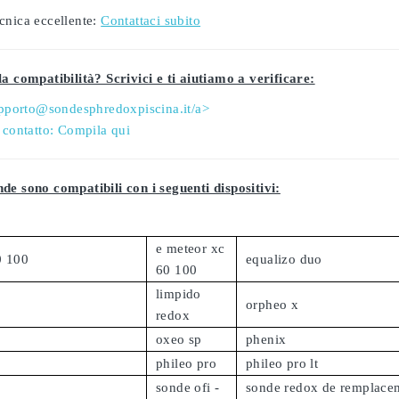
cnica eccellente:
Contattaci subito
a compatibilità? Scrivici e ti aiutiamo a verificare:
pporto@sondesphredoxpiscina.it/a>
 contatto:
Compila qui
de sono compatibili con i seguenti dispositivi:
e meteor xc
0 100
equalizo duo
60 100
limpido
orpheo x
redox
oxeo sp
phenix
phileo pro
phileo pro lt
sonde ofi -
sonde redox de remplace