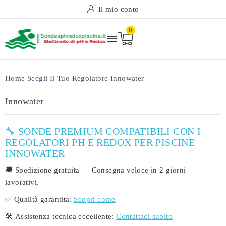
Il mio conto
0

Home
Scegli Il Tuo Regolatore
Innowater
Innowater
🔧 SONDE PREMIUM COMPATIBILI CON I
REGOLATORI PH E REDOX PER PISCINE
INNOWATER
🚚
Spedizione gratuita
— Consegna veloce in
2 giorni
lavorativi
.
✅
Qualità garantita:
Scopri come
🛠️
Assistenza tecnica eccellente:
Contattaci subito