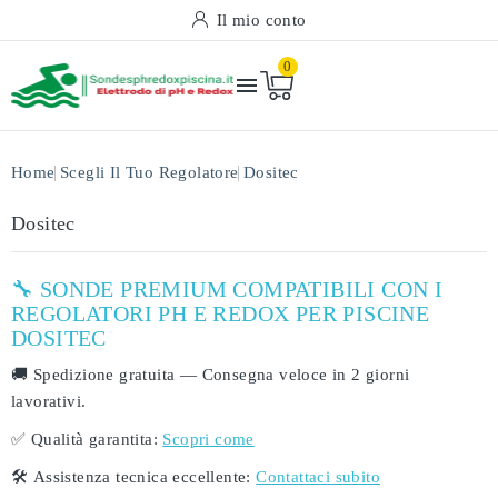
Il mio conto
0

Home
Scegli Il Tuo Regolatore
Dositec
Dositec
🔧 SONDE PREMIUM COMPATIBILI CON I
REGOLATORI PH E REDOX PER PISCINE
DOSITEC
🚚
Spedizione gratuita
— Consegna veloce in
2 giorni
lavorativi
.
✅
Qualità garantita:
Scopri come
🛠️
Assistenza tecnica eccellente:
Contattaci subito