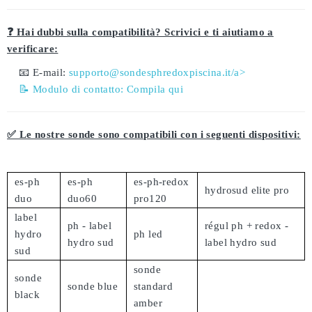
❓ Hai dubbi sulla compatibilità? Scrivici e ti aiutiamo a
verificare:
📧 E-mail:
supporto@sondesphredoxpiscina.it/a>
📝 Modulo di contatto:
Compila qui
✅ Le nostre sonde sono compatibili con i seguenti dispositivi:
es-ph
es-ph
es-ph-redox
hydrosud elite pro
duo
duo60
pro120
label
ph - label
régul ph + redox -
hydro
ph led
hydro sud
label hydro sud
sud
sonde
sonde
sonde blue
standard
black
amber