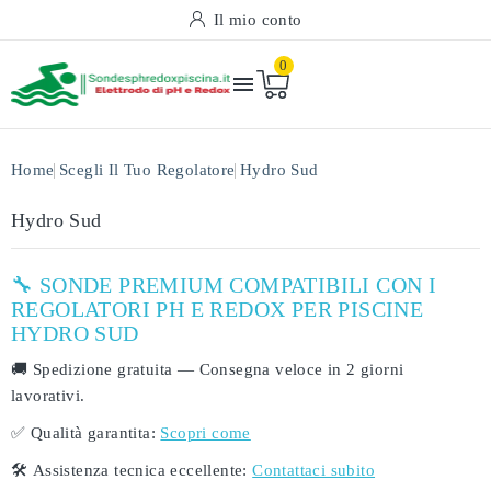
Il mio conto
0

Home
Scegli Il Tuo Regolatore
Hydro Sud
Hydro Sud
🔧 SONDE PREMIUM COMPATIBILI CON I
REGOLATORI PH E REDOX PER PISCINE
HYDRO SUD
🚚
Spedizione gratuita
— Consegna veloce in
2 giorni
lavorativi
.
✅
Qualità garantita:
Scopri come
🛠️
Assistenza tecnica eccellente:
Contattaci subito