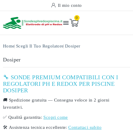
Il mio conto
0

Home
Scegli Il Tuo Regolatore
Dosiper
Dosiper
🔧 SONDE PREMIUM COMPATIBILI CON I
REGOLATORI PH E REDOX PER PISCINE
DOSIPER
🚚
Spedizione gratuita
— Consegna veloce in
2 giorni
lavorativi
.
✅
Qualità garantita:
Scopri come
🛠️
Assistenza tecnica eccellente:
Contattaci subito