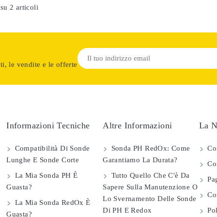
su 2 articoli
i, le vendite e le offerte
Informazioni Tecniche
Altre Informazioni
La N
Compatibilità Di Sonde
Sonda PH RedOx: Come
Co
Lunghe E Sonde Corte
Garantiamo La Durata?
Con
La Mia Sonda PH È
Tutto Quello Che C'è Da
Pag
Guasta?
Sapere Sulla Manutenzione O
Com
Lo Svernamento Delle Sonde
La Mia Sonda RedOx È
Di PH E Redox
Pol
Guasta?