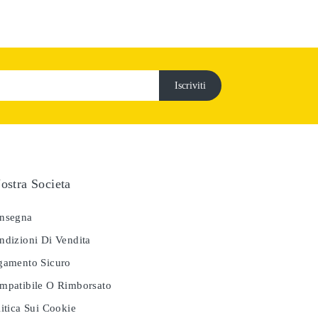
ostra Societa
nsegna
dizioni Di Vendita
amento Sicuro
patibile O Rimborsato
itica Sui Cookie