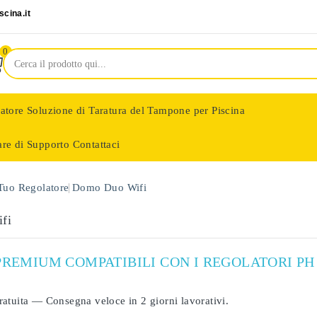
cina.it
0
latore
Soluzione di Taratura del Tampone per Piscina
are di Supporto
Contattaci
nologie
 Tuo Regolatore
Domo Duo Wifi
fi
PREMIUM COMPATIBILI CON I REGOLATORI PH
ratuita
— Consegna veloce in
2 giorni lavorativi
.