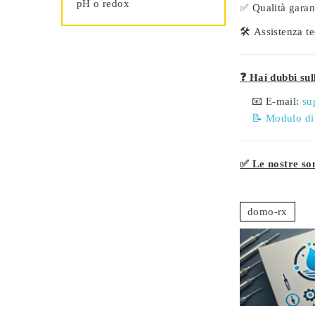
pH o redox
✅
Qualità garant
🛠️
Assistenza te
❓ Hai dubbi sull
📧 E-mail:
su
📝 Modulo di
✅ Le nostre son
domo-rx