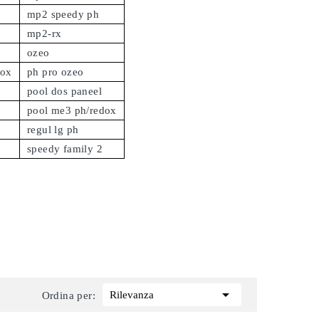
mp2 speedy ph
mp2-rx
ozeo
dox
ph pro ozeo
pool dos paneel
pool me3 ph/redox
regul lg ph
speedy family 2

Rilevanza
Ordina per: