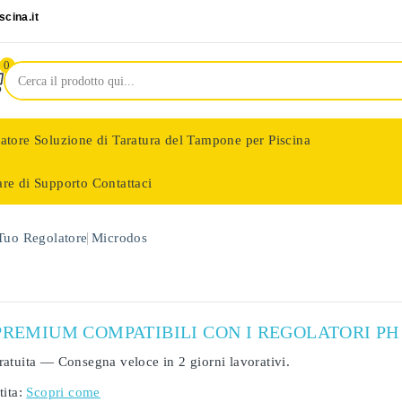
cina.it
0
latore
Soluzione di Taratura del Tampone per Piscina
are di Supporto
Contattaci
nologie
 Tuo Regolatore
Microdos
PREMIUM COMPATIBILI CON I REGOLATORI PH
ratuita
— Consegna veloce in
2 giorni lavorativi
.
ita:
Scopri come