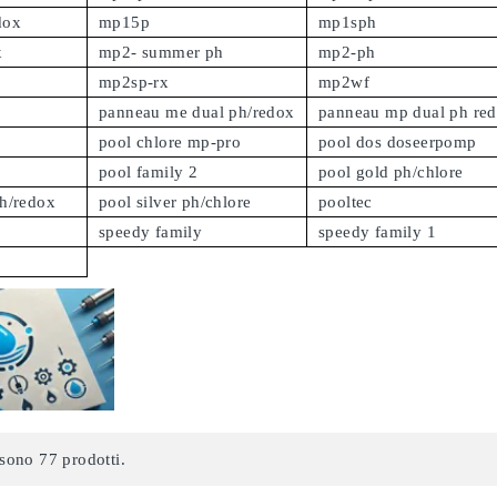
dox
mp15p
mp1sph
x
mp2- summer ph
mp2-ph
mp2sp-rx
mp2wf
panneau me dual ph/redox
panneau mp dual ph re
pool chlore mp-pro
pool dos doseerpomp
pool family 2
pool gold ph/chlore
h/redox
pool silver ph/chlore
pooltec
speedy family
speedy family 1
sono 77 prodotti.