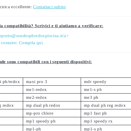
cnica eccellente:
Contattaci subito
a compatibilità? Scrivici e ti aiutiamo a verificare:
pporto@sondesphredoxpiscina.it/a>
 contatto:
Compila qui
de sono compatibili con i seguenti dispositivi:
fi ph/redox
maxi pro 3
mdr speedy
me1-redox
me1-s ph
me2-redox
me3 ph
g redox
mp dual ph redox
mp dual ph reg redox
mp-pro chlore
mp1 fast ph
mp1 speedy ph
mp1 speedy rx
mp1-ph
mp1-s ph