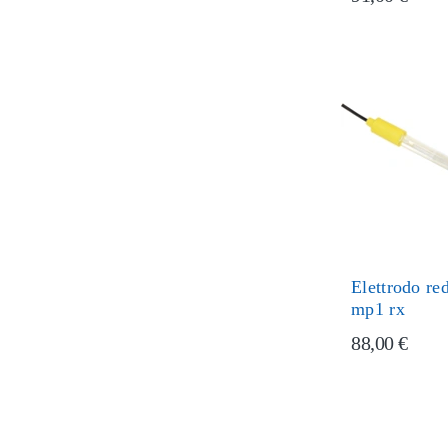
Elettrodo r
mp1 rx
88,00 €