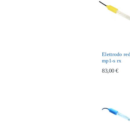
Elettrodo r
mp1-s rx
83,00 €