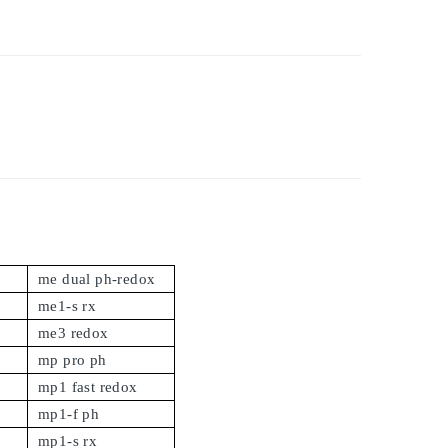
me dual ph-redox
me1-s rx
me3 redox
mp pro ph
mp1 fast redox
mp1-f ph
mp1-s rx