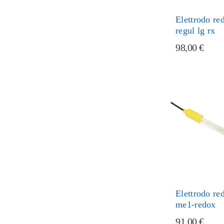
Elettrodo r
regul lg rx
98,00 €
Elettrodo r
me1-redox
91,00 €