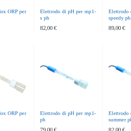
edox ORP per
Elettrodo di pH per mp1-
Elettrodo
s ph
speedy ph
82,00 €
89,00 €
edox ORP per
Elettrodo di pH per mp1-
Elettrodo
ph
summer p
79,00 €
82,00 €