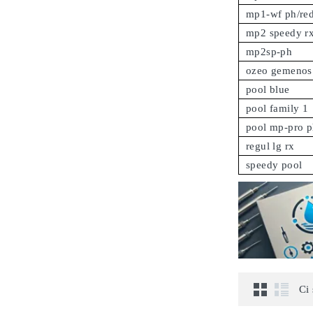
mp1-wf ph/re
mp2 speedy r
mp2sp-ph
ozeo gemenos
pool blue
pool family 1
pool mp-pro p
regul lg rx
speedy pool
Ci 