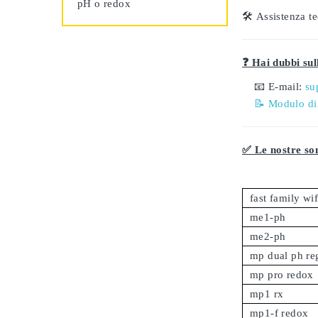
pH o redox
🛠️
Assistenza te
❓ Hai dubbi sull
📧 E-mail:
su
📝 Modulo di
✅ Le nostre son
fast family wi
me1-ph
me2-ph
mp dual ph re
mp pro redox
mp1 rx
mp1-f redox