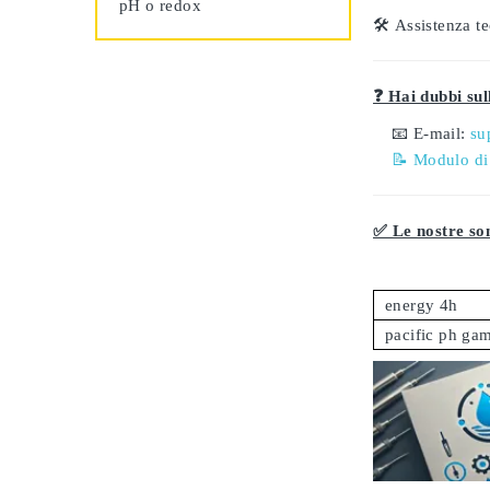
pH o redox
🛠️
Assistenza te
❓ Hai dubbi sull
📧 E-mail:
su
📝 Modulo di
✅ Le nostre son
energy 4h
pacific ph ga