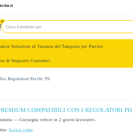
cina.it
0
latore
Soluzione di Taratura del Tampone per Piscina
are di Supporto
Contattaci
nologie
 Tuo Regolatore
Pacific Ph
PREMIUM COMPATIBILI CON I REGOLATORI PH 
ratuita
— Consegna veloce in
2 giorni lavorativi
.
ita:
Scopri come