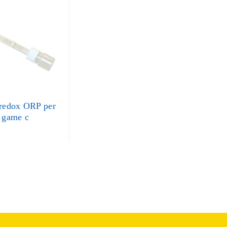
 redox ORP per
h game c