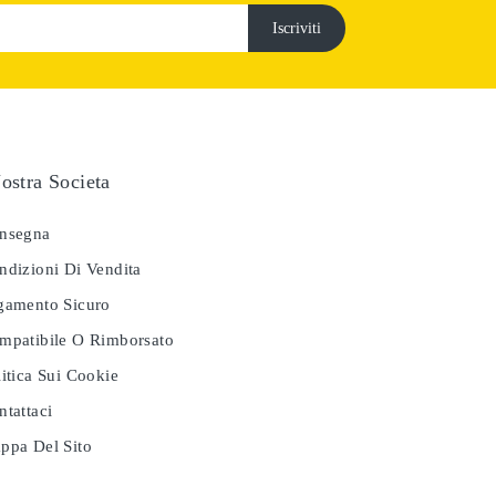
ostra Societa
nsegna
dizioni Di Vendita
amento Sicuro
patibile O Rimborsato
itica Sui Cookie
tattaci
pa Del Sito