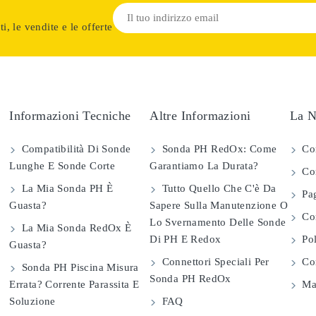
i, le vendite e le offerte
Informazioni Tecniche
Altre Informazioni
La N
Compatibilità Di Sonde
Sonda PH RedOx: Come
Co
Lunghe E Sonde Corte
Garantiamo La Durata?
Con
La Mia Sonda PH È
Tutto Quello Che C'è Da
Pag
Guasta?
Sapere Sulla Manutenzione O
Com
Lo Svernamento Delle Sonde
La Mia Sonda RedOx È
Di PH E Redox
Pol
Guasta?
Connettori Speciali Per
Con
Sonda PH Piscina Misura
Sonda PH RedOx
Errata? Corrente Parassita E
Map
Soluzione
FAQ