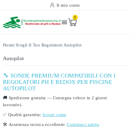
Il mio conto
0

Home
Scegli Il Tuo Regolatore
Autopilot
Autopilot
🔧 SONDE PREMIUM COMPATIBILI CON I
REGOLATORI PH E REDOX PER PISCINE
AUTOPILOT
🚚
Spedizione gratuita
— Consegna veloce in
2 giorni
lavorativi
.
✅
Qualità garantita:
Scopri come
🛠️
Assistenza tecnica eccellente:
Contattaci subito