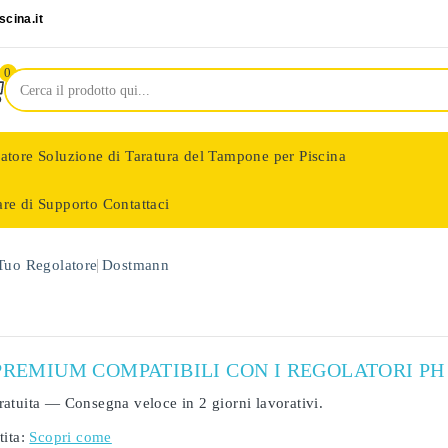
cina.it
0
latore
Soluzione di Taratura del Tampone per Piscina
are di Supporto
Contattaci
nologie
 Tuo Regolatore
Dostmann
PREMIUM COMPATIBILI CON I REGOLATORI PH
ratuita
— Consegna veloce in
2 giorni lavorativi
.
ita:
Scopri come