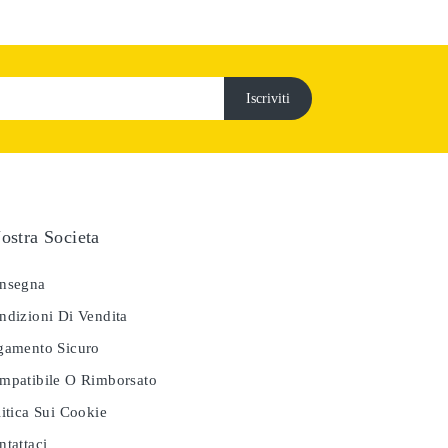
ostra Societa
nsegna
dizioni Di Vendita
amento Sicuro
patibile O Rimborsato
itica Sui Cookie
tattaci