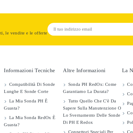
i, le vendite e le offerte
Informazioni Tecniche
Altre Informazioni
La N
Compatibilità Di Sonde
Sonda PH RedOx: Come
Co
Lunghe E Sonde Corte
Garantiamo La Durata?
Con
La Mia Sonda PH È
Tutto Quello Che C'è Da
Pag
Guasta?
Sapere Sulla Manutenzione O
Com
Lo Svernamento Delle Sonde
La Mia Sonda RedOx È
Di PH E Redox
Pol
Guasta?
Connettori Speciali Per
Con