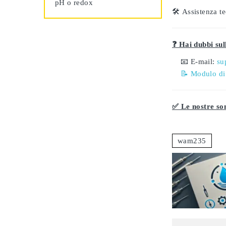
pH o redox
🛠️
Assistenza te
❓ Hai dubbi sull
📧 E-mail:
su
📝 Modulo di
✅ Le nostre son
wam235