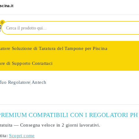
cina.it
0
latore
Soluzione di Taratura del Tampone per Piscina
are di Supporto
Contattaci
nologie
 Tuo Regolatore
Antech
PREMIUM COMPATIBILI CON I REGOLATORI PH
ratuita
— Consegna veloce in
2 giorni lavorativi
.
ita:
Scopri come