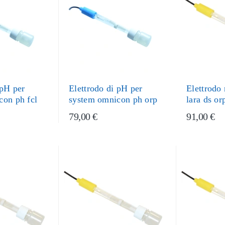
 pH per
Elettrodo di pH per
Elettrodo
con ph fcl
system omnicon ph orp
lara ds or
79,00 €
91,00 €