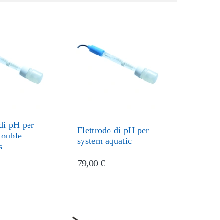
 di pH per
Elettrodo di pH per
double
system aquatic
s
79,00 €