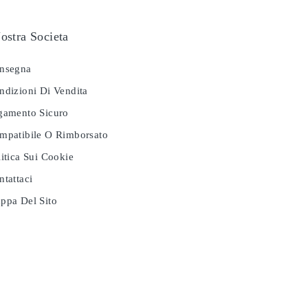
ostra Societa
nsegna
dizioni Di Vendita
amento Sicuro
patibile O Rimborsato
itica Sui Cookie
tattaci
pa Del Sito