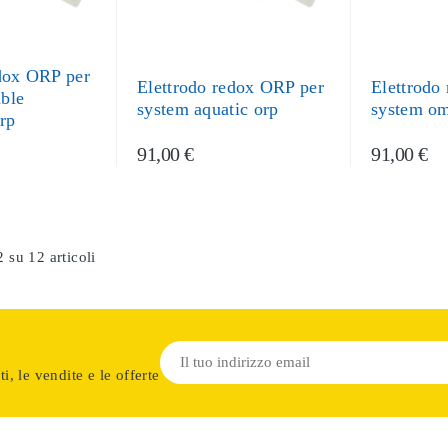
edox ORP per
Elettrodo redox ORP per
Elettrodo
ble
system aquatic orp
system om
rp
91,00 €
91,00 €
2 su 12 articoli
i, le vendite e le offerte