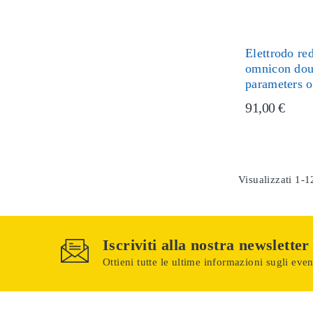
Elettrodo r
omnicon dou
parameters o
91,00 €
Visualizzati 1-1
Iscriviti alla nostra newsletter
Ottieni tutte le ultime informazioni sugli event