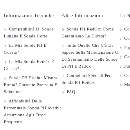
Informazioni Tecniche
Altre Informazioni
La N
Compatibilità Di Sonde
Sonda PH RedOx: Come
Co
Lunghe E Sonde Corte
Garantiamo La Durata?
Con
La Mia Sonda PH È
Tutto Quello Che C'è Da
Pag
Guasta?
Sapere Sulla Manutenzione O
Com
Lo Svernamento Delle Sonde
La Mia Sonda RedOx È
Di PH E Redox
Pol
Guasta?
Connettori Speciali Per
Con
Sonda PH Piscina Misura
Sonda PH RedOx
Errata? Corrente Parassita E
Map
Soluzione
FAQ
Affidabilità Della
Percentuale Sonda PH Avady:
Attenzione Agli Errori
Frequenti