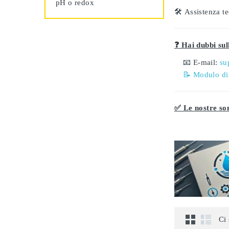
pH o redox
🛠️
Assistenza te
❓ Hai dubbi sull
📧 E-mail:
su
📝 Modulo di
✅ Le nostre son
Ci 