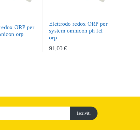
Elettrodo redox ORP per
 redox ORP per
system omnicon ph fcl
nicon orp
orp
91,00 €