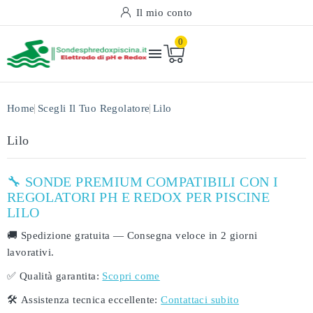
Il mio conto
0

Home
Scegli Il Tuo Regolatore
Lilo
Lilo
🔧 SONDE PREMIUM COMPATIBILI CON I
REGOLATORI PH E REDOX PER PISCINE
LILO
🚚
Spedizione gratuita
— Consegna veloce in
2 giorni
lavorativi
.
✅
Qualità garantita:
Scopri come
🛠️
Assistenza tecnica eccellente:
Contattaci subito