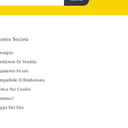
ostra Societa
nsegna
dizioni Di Vendita
amento Sicuro
patibile O Rimborsato
itica Sui Cookie
tattaci
pa Del Sito