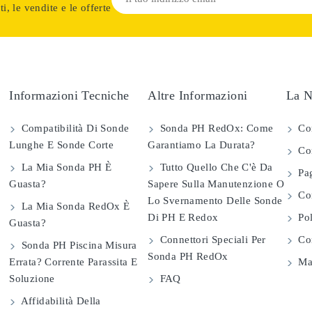
i, le vendite e le offerte
Informazioni Tecniche
Altre Informazioni
La N
Compatibilità Di Sonde
Sonda PH RedOx: Come
Co
Lunghe E Sonde Corte
Garantiamo La Durata?
Con
La Mia Sonda PH È
Tutto Quello Che C'è Da
Pag
Guasta?
Sapere Sulla Manutenzione O
Com
Lo Svernamento Delle Sonde
La Mia Sonda RedOx È
Di PH E Redox
Pol
Guasta?
Connettori Speciali Per
Con
Sonda PH Piscina Misura
Sonda PH RedOx
Errata? Corrente Parassita E
Map
Soluzione
FAQ
Affidabilità Della