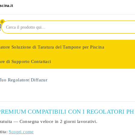
cina.it
0
latore
Soluzione di Taratura del Tampone per Piscina
are di Supporto
Contattaci
nologie
 Tuo Regolatore
Diffazur
PREMIUM COMPATIBILI CON I REGOLATORI PH
ratuita
— Consegna veloce in
2 giorni lavorativi
.
ita:
Scopri come