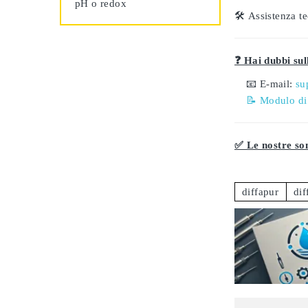
pH o redox
🛠️
Assistenza te
❓ Hai dubbi sull
📧 E-mail:
su
📝 Modulo di
✅ Le nostre son
diffapur
dif