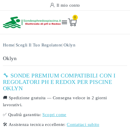
Il mio conto
0

Home
Scegli Il Tuo Regolatore
Oklyn
Oklyn
🔧 SONDE PREMIUM COMPATIBILI CON I
REGOLATORI PH E REDOX PER PISCINE
OKLYN
🚚
Spedizione gratuita
— Consegna veloce in
2 giorni
lavorativi
.
✅
Qualità garantita:
Scopri come
🛠️
Assistenza tecnica eccellente:
Contattaci subito