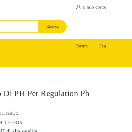
Il mio conto
Ricerca
Forum
Faq
o Di PH Per Regulation Ph
pH redOx
PH-1-3-0345
pH di alta qualità