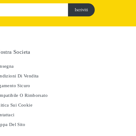
ostra Societa
nsegna
dizioni Di Vendita
amento Sicuro
patibile O Rimborsato
itica Sui Cookie
tattaci
pa Del Sito