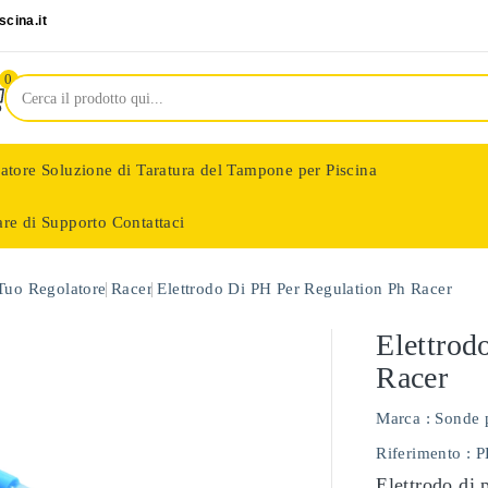
cina.it
0
latore
Soluzione di Taratura del Tampone per Piscina
are di Supporto
Contattaci
nologie
 Tuo Regolatore
Racer
Elettrodo Di PH Per Regulation Ph Racer
Elettrod
Racer
Marca :
Sonde 
Riferimento
: 
Elettrodo di 