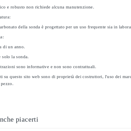
nico e robusto non richiede alcuna manutenzione.
atura:
carbonato della sonda è progettato per un uso frequente sia in labor
ta:
a di un anno.
e solo la sonda.
ustrazioni sono informative e non sono contrattuali.
ati su questo sito web sono di proprietà dei costruttori, l'uso dei ma
 pezzo.
nche piacerti