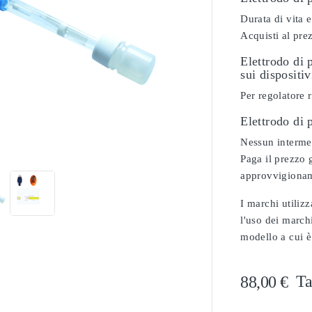
Durata di vita e
Acquisti al pre
Elettrodo di 
sui dispositi
Per regolatore 
Elettrodo di

Nessun intermed
Paga il prezzo g
approvvigionam
I marchi utilizz
l'uso dei marchi
modello a cui è
Ta
88,00 €