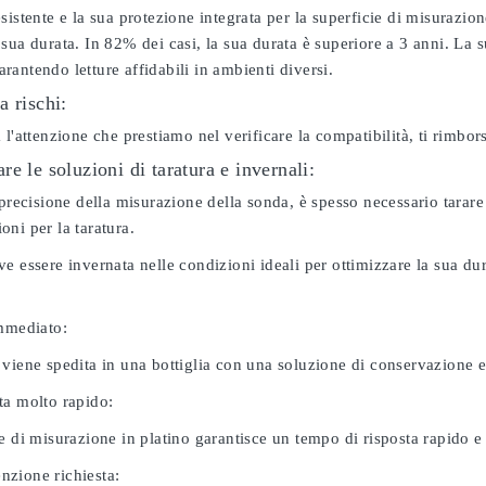
sistente e la sua protezione integrata per la superficie di misurazion
sua durata. In 82% dei casi, la sua durata è superiore a 3 anni. La s
antendo letture affidabili in ambienti diversi.
a rischi:
 l'attenzione che prestiamo nel verificare la compatibilità, ti rimbo
e le soluzioni di taratura e invernali:
 precisione della misurazione della sonda, è spesso necessario tarare
ni per la taratura.
e essere invernata nelle condizioni ideali per ottimizzare la sua d
immediato:
 viene spedita in una bottiglia con una soluzione di conservazione 
ta molto rapido:
e di misurazione in platino garantisce un tempo di risposta rapido e l
zione richiesta: