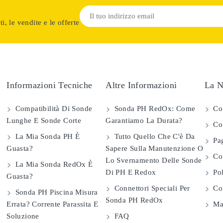
i, le vendite e le offerte
Informazioni Tecniche
Altre Informazioni
La N
Compatibilità Di Sonde
Sonda PH RedOx: Come
Co
Lunghe E Sonde Corte
Garantiamo La Durata?
Con
La Mia Sonda PH È
Tutto Quello Che C'è Da
Pag
Guasta?
Sapere Sulla Manutenzione O
Com
Lo Svernamento Delle Sonde
La Mia Sonda RedOx È
Di PH E Redox
Pol
Guasta?
Connettori Speciali Per
Con
Sonda PH Piscina Misura
Sonda PH RedOx
Errata? Corrente Parassita E
Map
Soluzione
FAQ