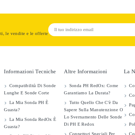
i, le vendite e le offerte
Informazioni Tecniche
Altre Informazioni
La N
Compatibilità Di Sonde
Sonda PH RedOx: Come
Co
Lunghe E Sonde Corte
Garantiamo La Durata?
Con
La Mia Sonda PH È
Tutto Quello Che C'è Da
Pag
Guasta?
Sapere Sulla Manutenzione O
Com
Lo Svernamento Delle Sonde
La Mia Sonda RedOx È
Di PH E Redox
Pol
Guasta?
Connettori Speciali Per
Con