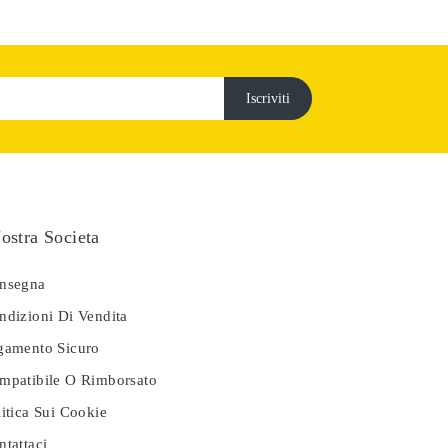
ostra Societa
nsegna
dizioni Di Vendita
amento Sicuro
patibile O Rimborsato
itica Sui Cookie
tattaci