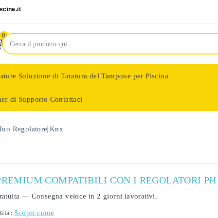
cina.it
0
latore
Soluzione di Taratura del Tampone per Piscina
are di Supporto
Contattaci
nologie
 Tuo Regolatore
Knx
PREMIUM COMPATIBILI CON I REGOLATORI PH
ratuita
— Consegna veloce in
2 giorni lavorativi
.
ita:
Scopri come