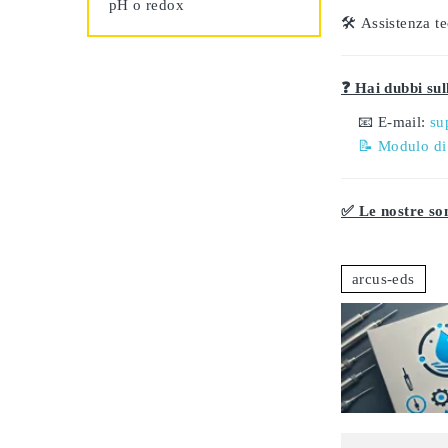
pH o redox
🛠️
Assistenza te
❓ Hai dubbi sull
📧 E-mail:
su
📝 Modulo di
✅ Le nostre son
arcus-eds