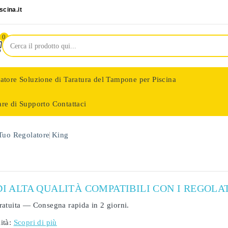
cina.it
0
latore
Soluzione di Taratura del Tampone per Piscina
are di Supporto
Contattaci
nologie
 Tuo Regolatore
King
DI ALTA QUALITÀ COMPATIBILI CON I REGOLA
ratuita
— Consegna rapida in
2 giorni
.
ità:
Scopri di più