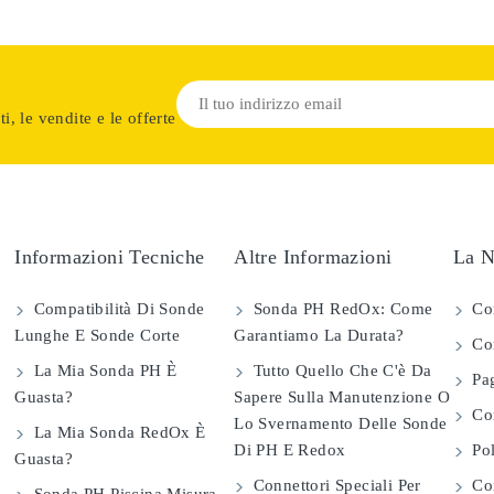
i, le vendite e le offerte
Informazioni Tecniche
Altre Informazioni
La N
Compatibilità Di Sonde
Sonda PH RedOx: Come
Co
Lunghe E Sonde Corte
Garantiamo La Durata?
Con
La Mia Sonda PH È
Tutto Quello Che C'è Da
Pag
Guasta?
Sapere Sulla Manutenzione O
Com
Lo Svernamento Delle Sonde
La Mia Sonda RedOx È
Di PH E Redox
Pol
Guasta?
Connettori Speciali Per
Con