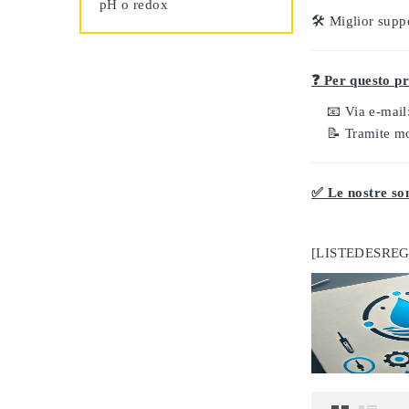
pH o redox
🛠️
Miglior supp
❓ Per questo pr
📧 Via e-mail
📝 Tramite m
✅ Le nostre son
[LISTEDESRE