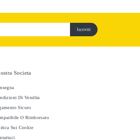
ostra Societa
nsegna
dizioni Di Vendita
amento Sicuro
patibile O Rimborsato
itica Sui Cookie
tattaci