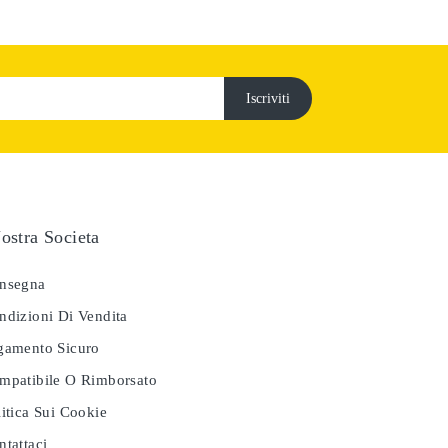
ostra Societa
nsegna
dizioni Di Vendita
amento Sicuro
patibile O Rimborsato
itica Sui Cookie
tattaci