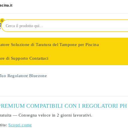
cina.it
0
latore
Soluzione di Taratura del Tampone per Piscina
are di Supporto
Contattaci
nologie
 Tuo Regolatore
Bluezone
PREMIUM COMPATIBILI CON I REGOLATORI PH
ratuita
— Consegna veloce in
2 giorni lavorativi
.
ita:
Scopri come