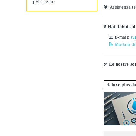
pH o redox
🛠️
Assistenza te
❓ Hai dubbi sull
📧 E-mail:
su
📝 Modulo di
✅ Le nostre son
deluxe plus d