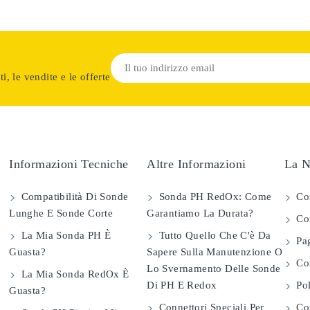
i, le vendite e le offerte
Informazioni Tecniche
Altre Informazioni
La N
Compatibilità Di Sonde
Sonda PH RedOx: Come
Co
Lunghe E Sonde Corte
Garantiamo La Durata?
Con
La Mia Sonda PH È
Tutto Quello Che C'è Da
Pag
Guasta?
Sapere Sulla Manutenzione O
Com
Lo Svernamento Delle Sonde
La Mia Sonda RedOx È
Di PH E Redox
Pol
Guasta?
Connettori Speciali Per
Con