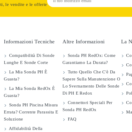
i, le vendite e le offerte
Informazioni Tecniche
Altre Informazioni
La N
Compatibilità Di Sonde
Sonda PH RedOx: Come
Co
Lunghe E Sonde Corte
Garantiamo La Durata?
Con
La Mia Sonda PH È
Tutto Quello Che C'è Da
Pag
Guasta?
Sapere Sulla Manutenzione O
Com
Lo Svernamento Delle Sonde
La Mia Sonda RedOx È
Di PH E Redox
Pol
Guasta?
Connettori Speciali Per
Con
Sonda PH Piscina Misura
Sonda PH RedOx
Errata? Corrente Parassita E
Map
Soluzione
FAQ
Affidabilità Della