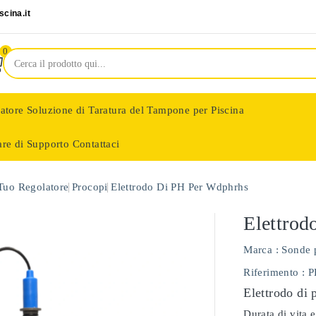
cina.it
0
latore
Soluzione di Taratura del Tampone per Piscina
are di Supporto
Contattaci
nologie
 Tuo Regolatore
Procopi
Elettrodo Di PH Per Wdphrhs
Elettrod
Marca :
Sonde 
Riferimento
: 
Elettrodo di 
Durata di vita e