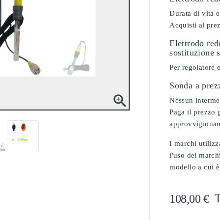
Durata di vita e
Acquisti al pre
Elettrodo re
sostituzione 
Per regolatore
Sonda a prez

Nessun intermedi
Paga il prezzo g
approvvigionam
I marchi utilizz
l'uso dei marchi
modello a cui è
T
108,00 €