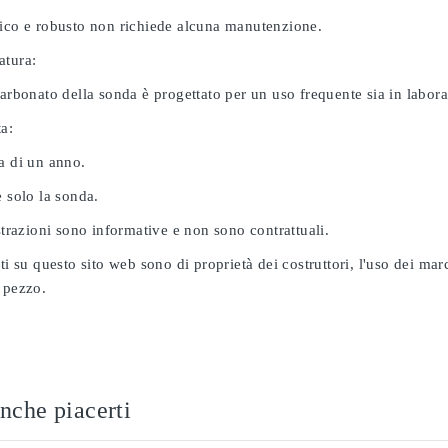
nico e robusto non richiede alcuna manutenzione.
atura:
carbonato della sonda è progettato per un uso frequente sia in labor
ta:
a di un anno.
e solo la sonda.
ustrazioni sono informative e non sono contrattuali.
ati su questo sito web sono di proprietà dei costruttori, l'uso dei ma
 pezzo.
nche piacerti