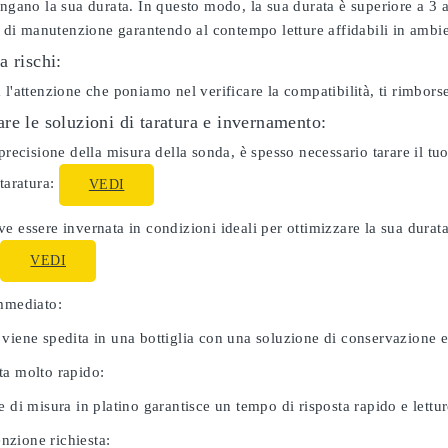
ungano la sua durata. In questo modo, la sua durata è superiore a 3
ti di manutenzione garantendo al contempo letture affidabili in ambie
a rischi:
 l'attenzione che poniamo nel verificare la compatibilità, ti rimbor
re le soluzioni di taratura e invernamento:
 precisione della misura della sonda, è spesso necessario tarare il 
 taratura:
VEDI
e essere invernata in condizioni ideali per ottimizzare la sua dura
:
VEDI
immediato:
 viene spedita in una bottiglia con una soluzione di conservazione 
ta molto rapido:
e di misura in platino garantisce un tempo di risposta rapido e letture
zione richiesta: