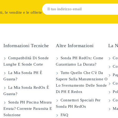
i, le vendite e le offerte
Informazioni Tecniche
Altre Informazioni
La N
Compatibilità Di Sonde
Sonda PH RedOx: Come
Co
Lunghe E Sonde Corte
Garantiamo La Durata?
Con
La Mia Sonda PH È
Tutto Quello Che C'è Da
Pag
Guasta?
Sapere Sulla Manutenzione O
Com
Lo Svernamento Delle Sonde
La Mia Sonda RedOx È
Di PH E Redox
Pol
Guasta?
Connettori Speciali Per
Con
Sonda PH Piscina Misura
Sonda PH RedOx
Errata? Corrente Parassita E
Map
Soluzione
FAQ