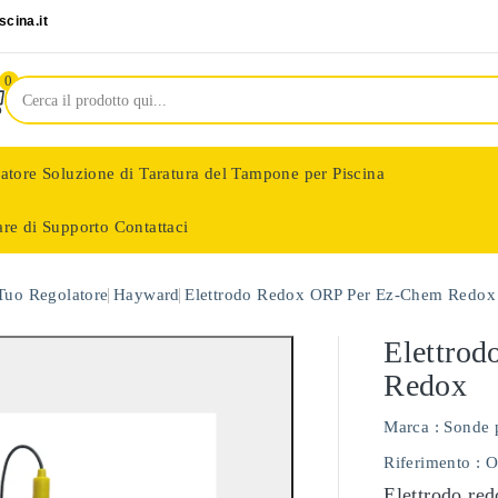
cina.it
0
latore
Soluzione di Taratura del Tampone per Piscina
are di Supporto
Contattaci
nologie
 Tuo Regolatore
Hayward
Elettrodo Redox ORP Per Ez-Chem Redox
Elettro
Redox
Marca :
Sonde 
Riferimento
: 
Elettrodo red