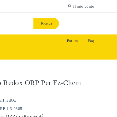
Il mio conto
Ricerca
Forum
Faq
do Redox ORP Per Ez-Chem
pH redOx
ORP-1-3-0385
ox ORP di alta qualità