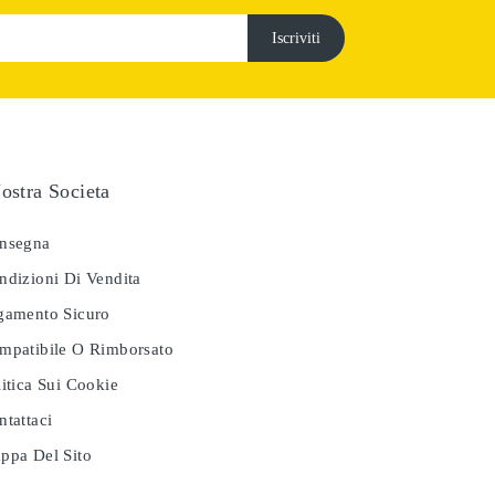
ostra Societa
nsegna
dizioni Di Vendita
amento Sicuro
patibile O Rimborsato
itica Sui Cookie
tattaci
pa Del Sito