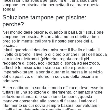
necessari: una sonda per piscina e ... una soluzione
tampone per piscina che permetta di calibrare questa
sonda!
Soluzione tampone per piscine:
perché?
Nel mondo delle piscine, quando si parla di "
soluzione
tampone per piscina
E che abbiamo un obiettivo ben
preciso in mente: calibrare il nostro sensore della
piscina.
Infatti, quando si desidera misurare il livello di sale, il
livello di bromo, il livello di cloro o anche il pH dell'acqua
con
tester elettronici
(pHmetro, regolatore di pH,
regolatore di cloro, ecc.) dotato di sonda ad elettrodo,
affinché le misurazioni siano corrette e precise, e
imperativo
tarare la sonda durante la messa in servizio
del dispositivo,
e il ritorno in servizio della piscina in
primavera.
E per calibrare la sonda in modo efficace, deve esserlo
tuffarsi in una soluzione di riferimento,
chiamato anche
soluzione standard
, o
soluzione tampone
; questa
manovra consentira alla sonda di fissare il valore di
riferimento su cui dovra sempre basarsi per valutare i
livelli di un determinato prodotto nell'acqua.