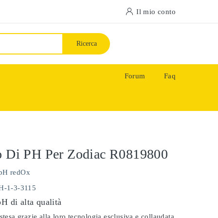
Il mio conto
Ricerca
Forum
Faq
o Di PH Per Zodiac R0819800
pH redOx
PH-1-3-3115
pH di alta qualità
stesa grazie alla loro tecnologia esclusiva e collaudata