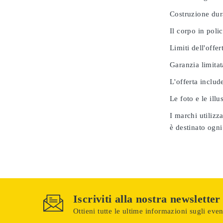
Costruzione dur
Il corpo in poli
Limiti dell'offer
Garanzia limitat
L'offerta includ
Le foto e le ill
I marchi utilizz
è destinato ogni
Iscriviti alla nostra newsletter
Ottieni tutte le ultime informazioni sugli event