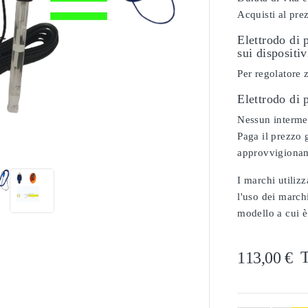
Acquisti al pre
Elettrodo di 
sui dispositi
Per regolatore
Elettrodo di
Nessun intermed

Paga il prezzo g
approvvigionam
I marchi utilizz
l'uso dei marchi
modello a cui è
T
113,00 €