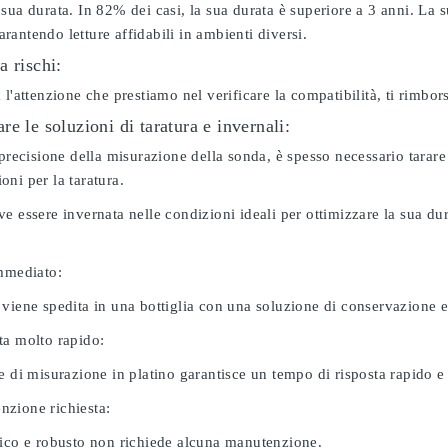
sua durata. In 82% dei casi, la sua durata è superiore a 3 anni. La s
antendo letture affidabili in ambienti diversi.
a rischi:
 l'attenzione che prestiamo nel verificare la compatibilità, ti rimbo
e le soluzioni di taratura e invernali:
 precisione della misurazione della sonda, è spesso necessario tarare
ni per la taratura.
e essere invernata nelle condizioni ideali per ottimizzare la sua d
immediato:
 viene spedita in una bottiglia con una soluzione di conservazione 
ta molto rapido:
e di misurazione in platino garantisce un tempo di risposta rapido e l
zione richiesta:
nico e robusto non richiede alcuna manutenzione.