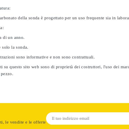
atura:
carbonato della sonda è progettato per un uso frequente sia in labor
ta:
a di un anno.
e solo la sonda.
ustrazioni sono informative e non sono contrattuali.
ati su questo sito web sono di proprietà dei costruttori, l'uso dei ma
 pezzo.
i, le vendite e le offerte