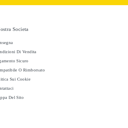
ostra Societa
nsegna
dizioni Di Vendita
amento Sicuro
patibile O Rimborsato
itica Sui Cookie
tattaci
pa Del Sito