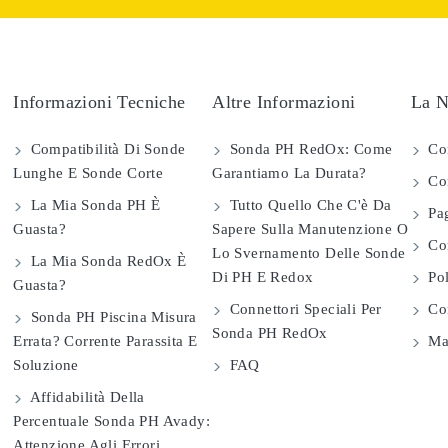
Informazioni Tecniche
Altre Informazioni
La N
Compatibilità Di Sonde
Sonda PH RedOx: Come
Co
Lunghe E Sonde Corte
Garantiamo La Durata?
Con
La Mia Sonda PH È
Tutto Quello Che C'è Da
Pag
Guasta?
Sapere Sulla Manutenzione O
Com
Lo Svernamento Delle Sonde
La Mia Sonda RedOx È
Di PH E Redox
Pol
Guasta?
Connettori Speciali Per
Con
Sonda PH Piscina Misura
Sonda PH RedOx
Errata? Corrente Parassita E
Map
Soluzione
FAQ
Affidabilità Della
Percentuale Sonda PH Avady:
Attenzione Agli Errori