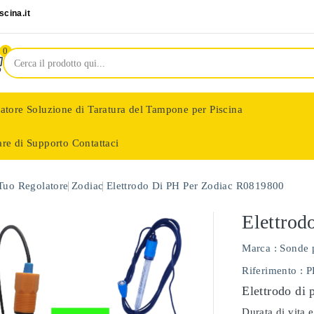
cina.it
0
latore
Soluzione di Taratura del Tampone per Piscina
are di Supporto
Contattaci
nologie
 Tuo Regolatore
Zodiac
Elettrodo Di PH Per Zodiac R0819800
Elettrod
Marca :
Sonde 
Riferimento
: 
Elettrodo di 
Durata di vita e