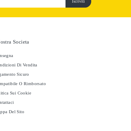
ostra Societa
nsegna
dizioni Di Vendita
amento Sicuro
patibile O Rimborsato
itica Sui Cookie
tattaci
pa Del Sito