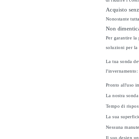
di ridurre i cos
Acquisto senz
Nonostante tutta
Non dimentica
Per garantire la
soluzioni per la
La tua sonda dev
l'invernamento
Pronto all'uso 
La nostra sonda
Tempo di rispos
La sua superfici
Nessuna manuten
Il suo design u