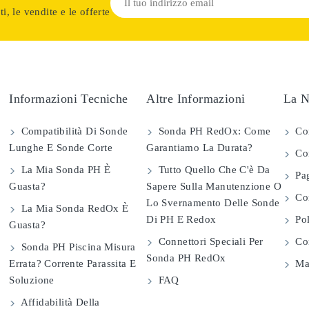
i, le vendite e le offerte
Informazioni Tecniche
Altre Informazioni
La N
Compatibilità Di Sonde
Sonda PH RedOx: Come
Co
Lunghe E Sonde Corte
Garantiamo La Durata?
Con
La Mia Sonda PH È
Tutto Quello Che C'è Da
Pag
Guasta?
Sapere Sulla Manutenzione O
Com
Lo Svernamento Delle Sonde
La Mia Sonda RedOx È
Di PH E Redox
Pol
Guasta?
Connettori Speciali Per
Con
Sonda PH Piscina Misura
Sonda PH RedOx
Errata? Corrente Parassita E
Map
Soluzione
FAQ
Affidabilità Della