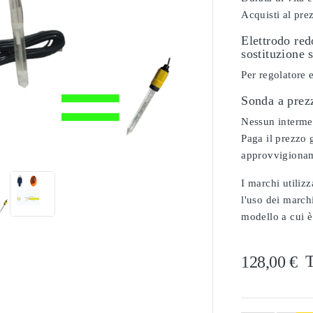
Acquisti al pre
Elettrodo re
sostituzione 
Per regolatore 
Sonda a prez
Nessun intermedi

Paga il prezzo g
approvvigionam
I marchi utilizz
l'uso dei marchi
modello a cui è
T
128,00 €