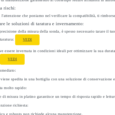
ti di manutenzione garantendo al contempo letture affidabili in ambie
a rischi:
 l'attenzione che poniamo nel verificare la compatibilità, ti rimbor
re le soluzioni di taratura e invernamento:
 precisione della misura della sonda, è spesso necessario tarare il 
 taratura:
VEDI
e essere invernata in condizioni ideali per ottimizzare la sua dura
:
VEDI
immediato:
 viene spedita in una bottiglia con una soluzione di conservazione 
ta molto rapido:
e di misura in platino garantisce un tempo di risposta rapido e letture
zione richiesta:
nico e robusto non richiede alcuna manutenzione.