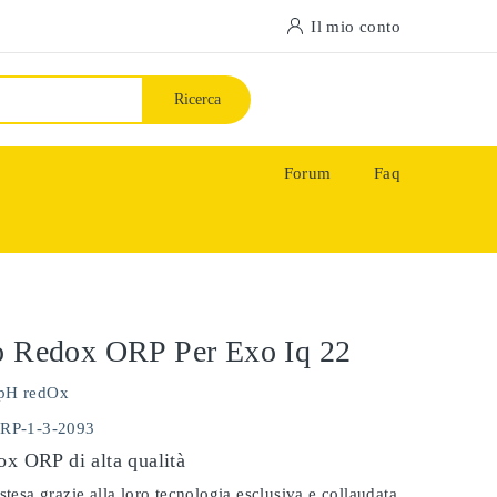
Il mio conto
Ricerca
Forum
Faq
o Redox ORP Per Exo Iq 22
pH redOx
ORP-1-3-2093
ox ORP di alta qualità
stesa grazie alla loro tecnologia esclusiva e collaudata