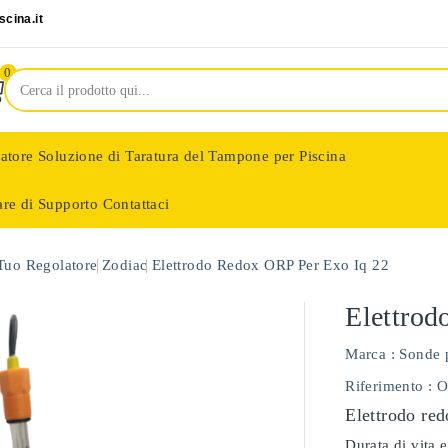
cina.it
0
latore
Soluzione di Taratura del Tampone per Piscina
are di Supporto
Contattaci
nologie
 Tuo Regolatore
Zodiac
Elettrodo Redox ORP Per Exo Iq 22
Elettrod
Marca :
Sonde 
Riferimento
: 
Elettrodo red
Durata di vita e