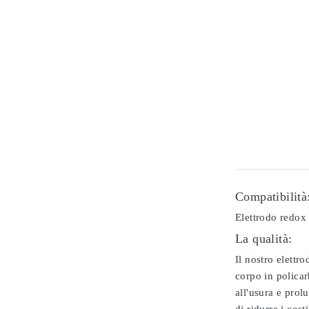
Compatibilità
Elettrodo redox
La qualità:
Il nostro elettr
corpo in policar
all'usura e prol