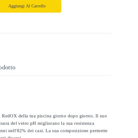
Aggiungi Al Carrello
odotto
 il RedOX della tua piscina giorno dopo giorno. Il suo
misura del vetro pH migliorano la sua resistenza
 anni nell'82% dei casi. La sua composizione permette