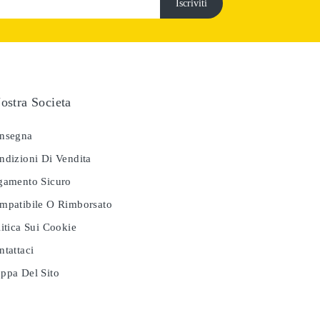
ostra Societa
nsegna
dizioni Di Vendita
amento Sicuro
patibile O Rimborsato
itica Sui Cookie
tattaci
pa Del Sito