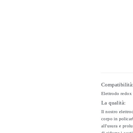
Compatibilità
Elettrodo redox 
La qualità:
Il nostro elettr
corpo in policar
all'usura e prol