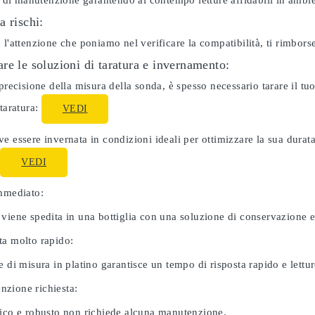
ti di manutenzione garantendo al contempo letture affidabili in ambie
a rischi:
 l'attenzione che poniamo nel verificare la compatibilità, ti rimbor
re le soluzioni di taratura e invernamento:
 precisione della misura della sonda, è spesso necessario tarare il 
 taratura:
VEDI
e essere invernata in condizioni ideali per ottimizzare la sua dura
:
VEDI
immediato:
 viene spedita in una bottiglia con una soluzione di conservazione 
ta molto rapido:
e di misura in platino garantisce un tempo di risposta rapido e letture
zione richiesta:
nico e robusto non richiede alcuna manutenzione.