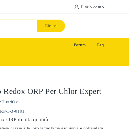
Il mio conto
Ricerca
Forum
Faq
o Redox ORP Per Chlor Expert
pH redOx
ORP-1-3-0101
ox ORP di alta qualità
stesa grazie alla loro tecnologia esclusiva e collaudata