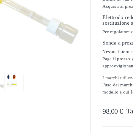
Acquisti al pre
Elettrodo re
sostituzione 
Per regolatore 
Sonda a prez
Nessun intermedi

Paga il prezzo g
approvvigionam
I marchi utilizz
l'uso dei marchi
modello a cui è
Ta
98,00 €