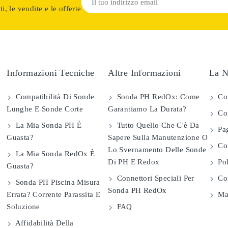
i, le vendite e le offerte
Informazioni Tecniche
Altre Informazioni
La N
Compatibilità Di Sonde
Sonda PH RedOx: Come
Co
Lunghe E Sonde Corte
Garantiamo La Durata?
Con
La Mia Sonda PH È
Tutto Quello Che C'è Da
Pag
Guasta?
Sapere Sulla Manutenzione O
Com
Lo Svernamento Delle Sonde
La Mia Sonda RedOx È
Di PH E Redox
Pol
Guasta?
Connettori Speciali Per
Con
Sonda PH Piscina Misura
Sonda PH RedOx
Errata? Corrente Parassita E
Map
Soluzione
FAQ
Affidabilità Della