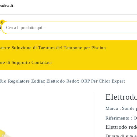
cina.it
0
latore
Soluzione di Taratura del Tampone per Piscina
are di Supporto
Contattaci
nologie
 Tuo Regolatore
Zodiac
Elettrodo Redox ORP Per Chlor Expert
Elettrod
Marca :
Sonde 
Riferimento
: 
Elettrodo red
Durata di vita e