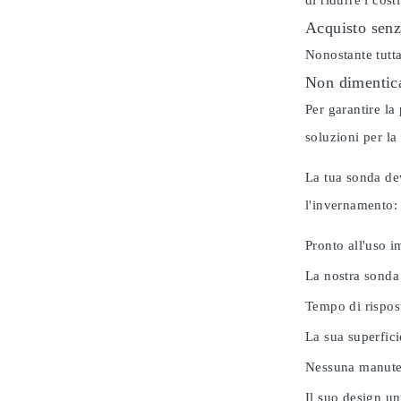
di ridurre i cos
Acquisto senz
Nonostante tutta
Non dimentica
Per garantire la
soluzioni per la
La tua sonda dev
l'invernamento
Pronto all'uso 
La nostra sonda
Tempo di rispos
La sua superfici
Nessuna manuten
Il suo design u