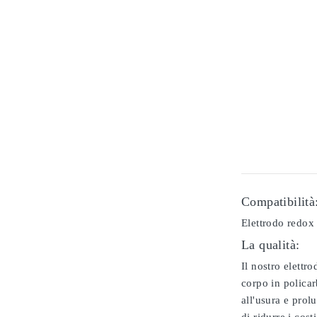
Compatibilità
Elettrodo redox
La qualità:
Il nostro elettr
corpo in policar
all'usura e prol