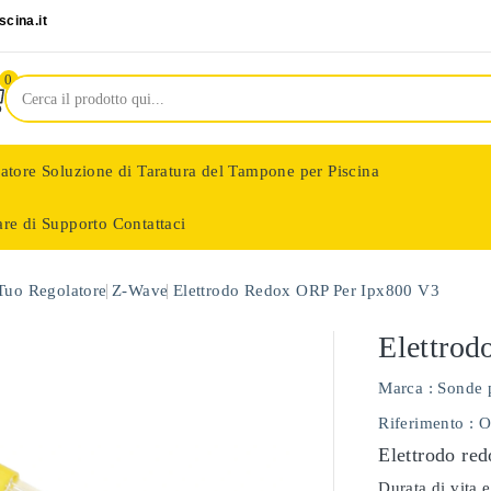
cina.it
0
latore
Soluzione di Taratura del Tampone per Piscina
are di Supporto
Contattaci
nologie
 Tuo Regolatore
Z-Wave
Elettrodo Redox ORP Per Ipx800 V3
Elettro
Marca :
Sonde 
Riferimento
: 
Elettrodo red
Durata di vita e