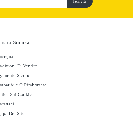
ostra Societa
nsegna
dizioni Di Vendita
amento Sicuro
patibile O Rimborsato
itica Sui Cookie
tattaci
pa Del Sito