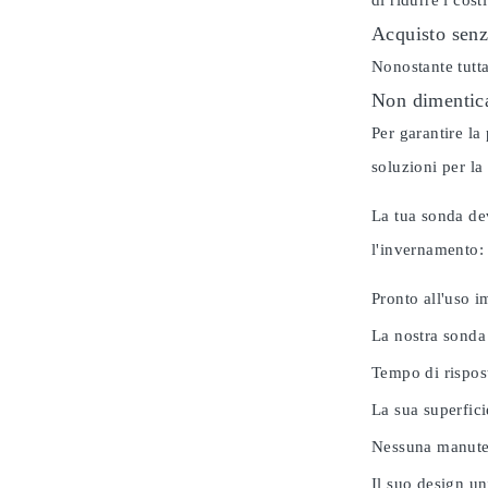
di ridurre i cos
Acquisto senz
Nonostante tutta
Non dimentica
Per garantire la
soluzioni per la
La tua sonda dev
l'invernamento
Pronto all'uso 
La nostra sonda
Tempo di rispos
La sua superfici
Nessuna manuten
Il suo design u