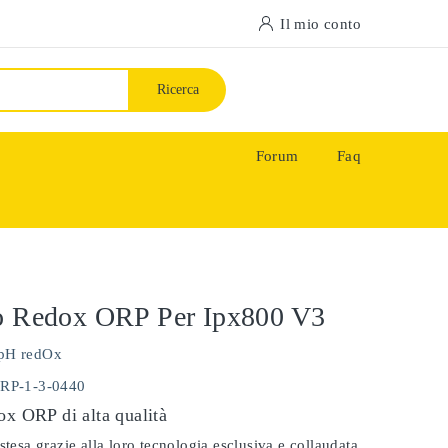
Il mio conto
Ricerca
Forum
Faq
do Redox ORP Per Ipx800 V3
pH redOx
ORP-1-3-0440
ox ORP di alta qualità
stesa grazie alla loro tecnologia esclusiva e collaudata