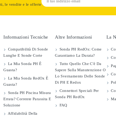
i, le vendite e le offerte
Informazioni Tecniche
Altre Informazioni
La N
Compatibilità Di Sonde
Sonda PH RedOx: Come
Co
Lunghe E Sonde Corte
Garantiamo La Durata?
Con
La Mia Sonda PH È
Tutto Quello Che C'è Da
Pag
Guasta?
Sapere Sulla Manutenzione O
Com
Lo Svernamento Delle Sonde
La Mia Sonda RedOx È
Di PH E Redox
Pol
Guasta?
Connettori Speciali Per
Con
Sonda PH Piscina Misura
Sonda PH RedOx
Errata? Corrente Parassita E
Map
Soluzione
FAQ
Affidabilità Della