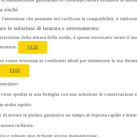
ti di manutenzione garantendo al contempo letture affidabili in ambie
a rischi:
 l'attenzione che poniamo nel verificare la compatibilità, ti rimbor
re le soluzioni di taratura e invernamento:
 precisione della misura della sonda, è spesso necessario tarare il 
 taratura:
VEDI
e essere invernata in condizioni ideali per ottimizzare la sua dura
:
VEDI
immediato:
 viene spedita in una bottiglia con una soluzione di conservazione 
ta molto rapido:
e di misura in platino garantisce un tempo di risposta rapido e letture
zione richiesta:
nico e robusto non richiede alcuna manutenzione.