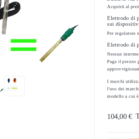
Acquisti al pre
Elettrodo di 
sui dispositi
Per regolatore
Elettrodo di
Nessun intermed

Paga il prezzo g
approvvigionam
I marchi utilizz
l'uso dei marchi
modello a cui è
T
104,00 €