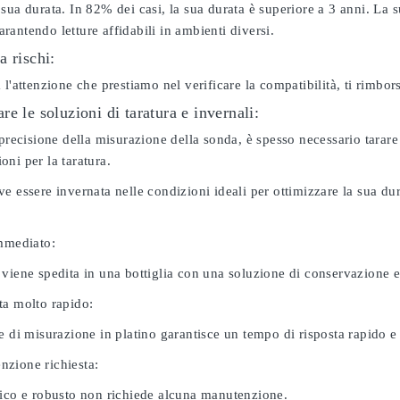
sua durata. In 82% dei casi, la sua durata è superiore a 3 anni. La s
antendo letture affidabili in ambienti diversi.
a rischi:
 l'attenzione che prestiamo nel verificare la compatibilità, ti rimbo
e le soluzioni di taratura e invernali:
 precisione della misurazione della sonda, è spesso necessario tarare
ni per la taratura.
e essere invernata nelle condizioni ideali per ottimizzare la sua d
immediato:
 viene spedita in una bottiglia con una soluzione di conservazione 
ta molto rapido:
e di misurazione in platino garantisce un tempo di risposta rapido e l
zione richiesta:
nico e robusto non richiede alcuna manutenzione.