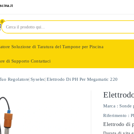
cina.it
0
latore
Soluzione di Taratura del Tampone per Piscina
are di Supporto
Contattaci
nologie
 Tuo Regolatore
Syselec
Elettrodo Di PH Per Megamatic 220
Elettrod
Marca :
Sonde 
Riferimento
: 
Elettrodo di 
Durata di vita e