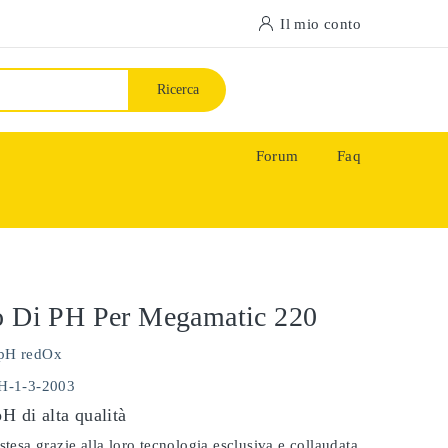
Il mio conto
Ricerca
Forum
Faq
o Di PH Per Megamatic 220
pH redOx
PH-1-3-2003
pH di alta qualità
stesa grazie alla loro tecnologia esclusiva e collaudata