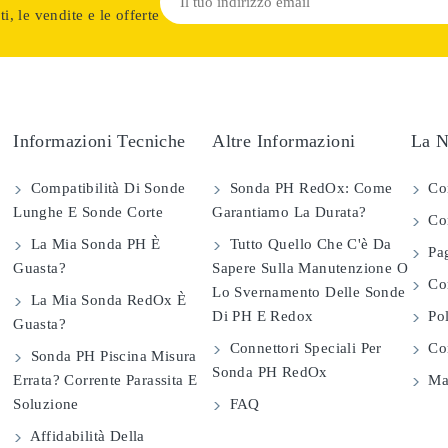
i, le vendite e le offerte
Informazioni Tecniche
Altre Informazioni
La N
Compatibilità Di Sonde
Sonda PH RedOx: Come
Co
Lunghe E Sonde Corte
Garantiamo La Durata?
Con
La Mia Sonda PH È
Tutto Quello Che C'è Da
Pag
Guasta?
Sapere Sulla Manutenzione O
Com
Lo Svernamento Delle Sonde
La Mia Sonda RedOx È
Di PH E Redox
Pol
Guasta?
Connettori Speciali Per
Con
Sonda PH Piscina Misura
Sonda PH RedOx
Errata? Corrente Parassita E
Map
Soluzione
FAQ
Affidabilità Della