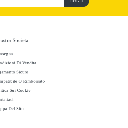
ostra Societa
nsegna
dizioni Di Vendita
amento Sicuro
patibile O Rimborsato
itica Sui Cookie
tattaci
pa Del Sito