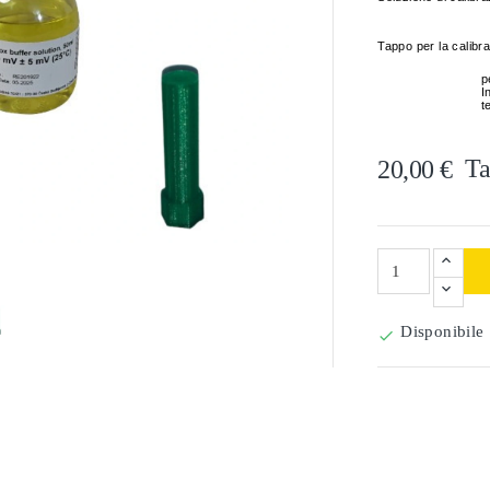
Tappo per la calibr
p
I
t
Ta
20,00 €

Disponibile
