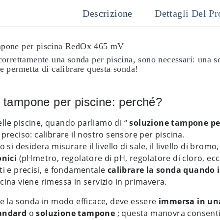
Descrizione
Dettagli Del Pr
mpone per piscina RedOx 465 mV
 correttamente una sonda per piscina, sono necessari: una s
e permetta di calibrare questa sonda!
 tampone per piscine: perché?
lle piscine, quando parliamo di “
soluzione tampone pe
 preciso: calibrare il nostro sensore per piscina.
o si desidera misurare il livello di sale, il livello di bromo,
onici
(pHmetro, regolatore di pH, regolatore di cloro, ecc
ti e precisi, e fondamentale
calibrare la sonda quando il
cina viene rimessa in servizio in primavera.
re la sonda in modo efficace, deve essere
immersa in una
tandard
o
soluzione tampone
; questa manovra consentira