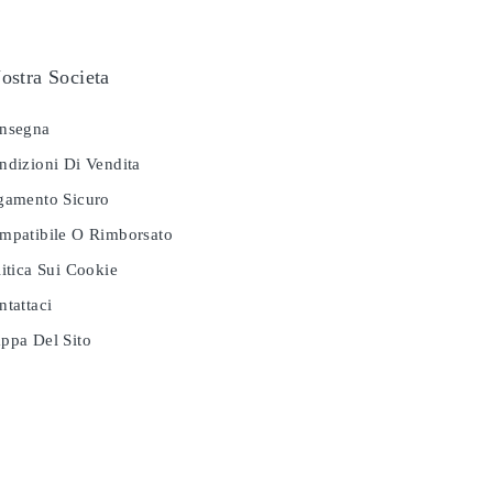
ostra Societa
nsegna
dizioni Di Vendita
amento Sicuro
patibile O Rimborsato
itica Sui Cookie
tattaci
pa Del Sito