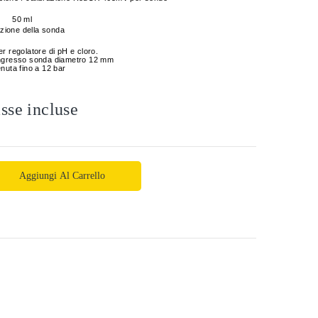
50 ml
azione della sonda
er regolatore di pH e cloro.
ngresso sonda diametro 12 mm
enuta fino a 12 bar
sse incluse
Aggiungi Al Carrello