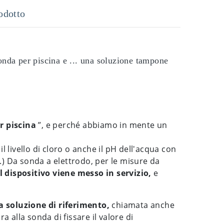
odotto
onda per piscina e ... una soluzione tampone
r piscina
”, e perché abbiamo in mente un
 il livello di cloro o anche il pH dell'acqua con
.) Da sonda a elettrodo, per le misure da
 dispositivo viene messo in servizio,
e
 soluzione di riferimento,
chiamata anche
 alla sonda di fissare il valore di