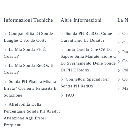
Informazioni Tecniche
Altre Informazioni
La N
Compatibilità Di Sonde
Sonda PH RedOx: Come
Co
Lunghe E Sonde Corte
Garantiamo La Durata?
Con
La Mia Sonda PH È
Tutto Quello Che C'è Da
Pag
Guasta?
Sapere Sulla Manutenzione O
Com
Lo Svernamento Delle Sonde
La Mia Sonda RedOx È
Di PH E Redox
Pol
Guasta?
Connettori Speciali Per
Con
Sonda PH Piscina Misura
Sonda PH RedOx
Errata? Corrente Parassita E
Map
Soluzione
FAQ
Affidabilità Della
Percentuale Sonda PH Avady:
Attenzione Agli Errori
Frequenti