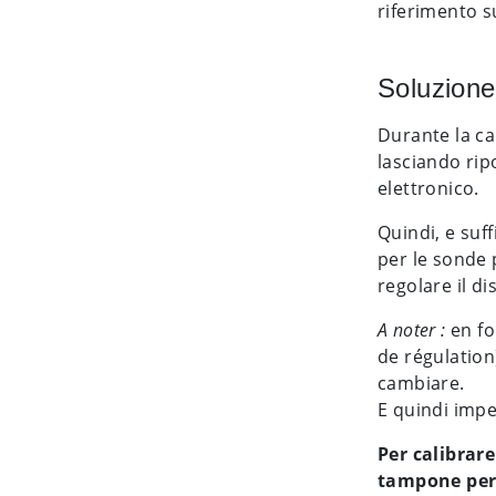
riferimento s
Soluzione
Durante la ca
lasciando ripo
elettronico.
Quindi, e suf
per le sonde 
regolare il d
A noter :
en fo
de régulation
cambiare.
E quindi imper
Per calibrar
tampone per 