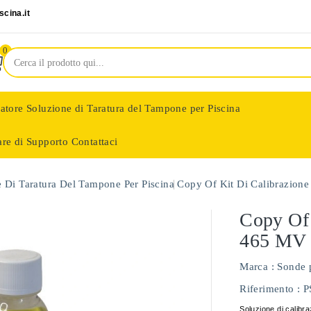
cina.it
0
latore
Soluzione di Taratura del Tampone per Piscina
are di Supporto
Contattaci
nologie
 Di Taratura Del Tampone Per Piscina
Copy Of Kit Di Calibrazio
Copy Of
465 MV
Marca :
Sonde 
Riferimento
: 
Soluzione di calib