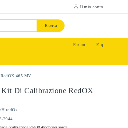
Il mio conto
Ricerca
Forum
Faq
ne RedOX 465 MV
 Kit Di Calibrazione RedOX
pH redOx
PS-2944
razione / calibrazione RedOX 465mV per sonde