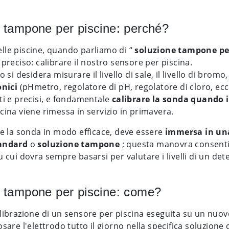
 tampone per piscine: perché?
lle piscine, quando parliamo di “
soluzione tampone pe
 preciso: calibrare il nostro sensore per piscina.
o si desidera misurare il livello di sale, il livello di bromo,
onici
(pHmetro, regolatore di pH, regolatore di cloro, ecc
ti e precisi, e fondamentale
calibrare la sonda quando il
cina viene rimessa in servizio in primavera.
re la sonda in modo efficace, deve essere
immersa in una
tandard
o
soluzione tampone
; questa manovra consentira
u cui dovra sempre basarsi per valutare i livelli di un de
 tampone per piscine: come?
librazione di un sensore per piscina eseguita su un nuov
sare l'elettrodo tutto il giorno nella specifica soluzione 