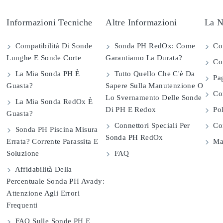
Informazioni Tecniche
Altre Informazioni
La N
Compatibilità Di Sonde
Sonda PH RedOx: Come
Co
Lunghe E Sonde Corte
Garantiamo La Durata?
Con
La Mia Sonda PH È
Tutto Quello Che C'è Da
Pag
Guasta?
Sapere Sulla Manutenzione O
Com
Lo Svernamento Delle Sonde
La Mia Sonda RedOx È
Di PH E Redox
Pol
Guasta?
Connettori Speciali Per
Con
Sonda PH Piscina Misura
Sonda PH RedOx
Errata? Corrente Parassita E
Map
Soluzione
FAQ
Affidabilità Della
Percentuale Sonda PH Avady:
Attenzione Agli Errori
Frequenti
FAQ Sulle Sonde PH E