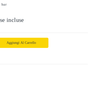
2 bar
se incluse
Aggiungi Al Carrello