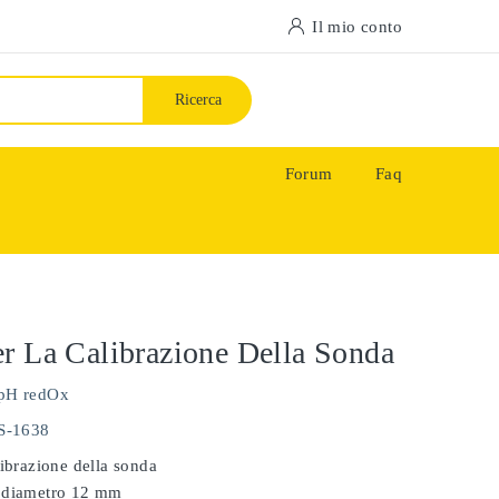
Il mio conto
Ricerca
Forum
Faq
r La Calibrazione Della Sonda
pH redOx
PS-1638
librazione della sonda
 diametro 12 mm