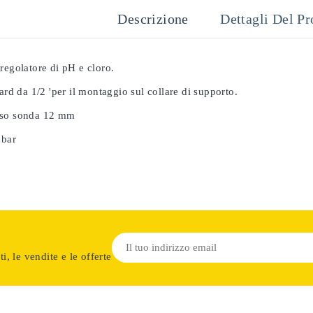
Descrizione
Dettagli Del Pr
regolatore di pH e cloro.
dard da 1/2 'per il montaggio sul collare di supporto.
sso sonda 12 mm
 bar
i, le vendite e le offerte