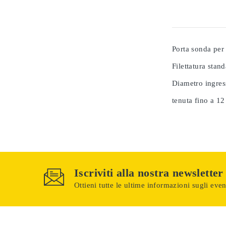
Porta sonda per 
Filettatura stan
Diametro ingre
tenuta fino a 12
Iscriviti alla nostra newsletter
Ottieni tutte le ultime informazioni sugli event