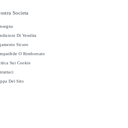
ostra Societa
nsegna
dizioni Di Vendita
amento Sicuro
patibile O Rimborsato
itica Sui Cookie
tattaci
pa Del Sito