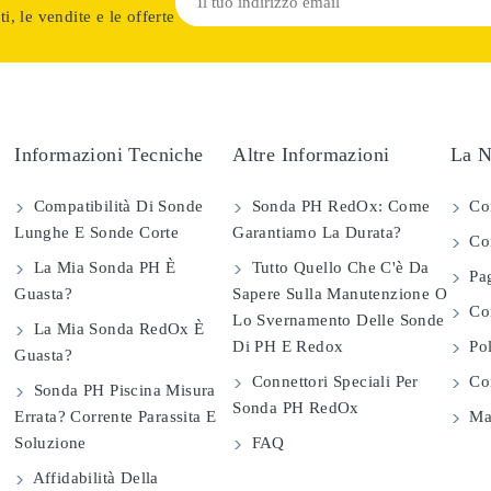
i, le vendite e le offerte
Informazioni Tecniche
Altre Informazioni
La N
Compatibilità Di Sonde
Sonda PH RedOx: Come
Co
Lunghe E Sonde Corte
Garantiamo La Durata?
Con
La Mia Sonda PH È
Tutto Quello Che C'è Da
Pag
Guasta?
Sapere Sulla Manutenzione O
Com
Lo Svernamento Delle Sonde
La Mia Sonda RedOx È
Di PH E Redox
Pol
Guasta?
Connettori Speciali Per
Con
Sonda PH Piscina Misura
Sonda PH RedOx
Errata? Corrente Parassita E
Map
Soluzione
FAQ
Affidabilità Della