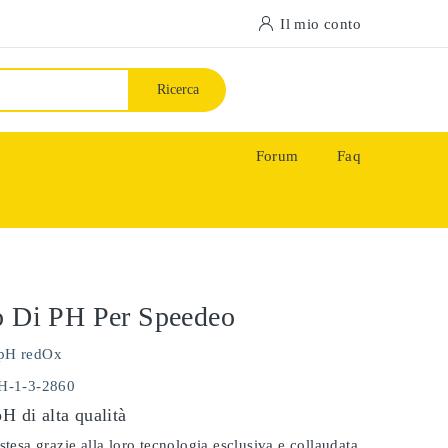
Il mio conto
Ricerca
Forum
Faq
o Di PH Per Speedeo
pH redOx
PH-1-3-2860
pH di alta qualità
stesa grazie alla loro tecnologia esclusiva e collaudata