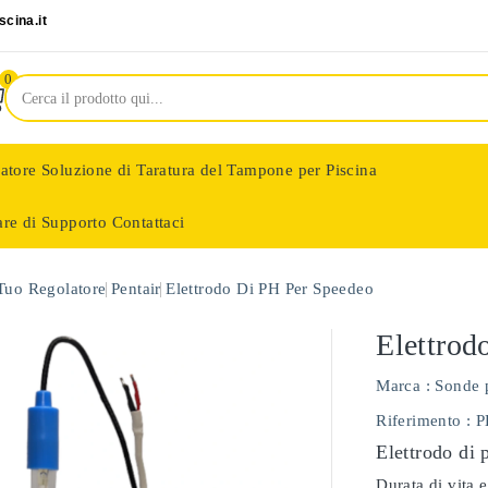
cina.it
0
latore
Soluzione di Taratura del Tampone per Piscina
are di Supporto
Contattaci
nologie
 Tuo Regolatore
Pentair
Elettrodo Di PH Per Speedeo
Elettrod
Marca :
Sonde 
Riferimento
: 
Elettrodo di 
Durata di vita e