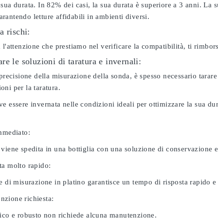
sua durata. In 82% dei casi, la sua durata è superiore a 3 anni. La s
antendo letture affidabili in ambienti diversi.
a rischi:
 l'attenzione che prestiamo nel verificare la compatibilità, ti rimbo
e le soluzioni di taratura e invernali:
 precisione della misurazione della sonda, è spesso necessario tarare
ni per la taratura.
e essere invernata nelle condizioni ideali per ottimizzare la sua d
immediato:
 viene spedita in una bottiglia con una soluzione di conservazione 
ta molto rapido:
e di misurazione in platino garantisce un tempo di risposta rapido e l
zione richiesta:
nico e robusto non richiede alcuna manutenzione.