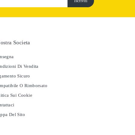
ostra Societa
nsegna
dizioni Di Vendita
amento Sicuro
patibile O Rimborsato
itica Sui Cookie
tattaci
pa Del Sito