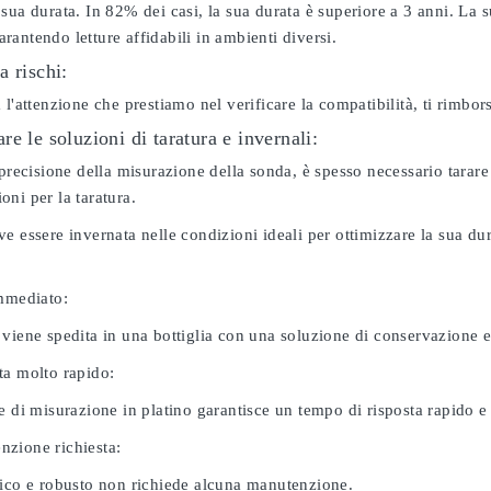
sua durata. In 82% dei casi, la sua durata è superiore a 3 anni. La s
antendo letture affidabili in ambienti diversi.
a rischi:
 l'attenzione che prestiamo nel verificare la compatibilità, ti rimbo
e le soluzioni di taratura e invernali:
 precisione della misurazione della sonda, è spesso necessario tarare
ni per la taratura.
e essere invernata nelle condizioni ideali per ottimizzare la sua d
immediato:
 viene spedita in una bottiglia con una soluzione di conservazione 
ta molto rapido:
e di misurazione in platino garantisce un tempo di risposta rapido e l
zione richiesta:
nico e robusto non richiede alcuna manutenzione.