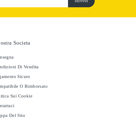
ostra Societa
nsegna
dizioni Di Vendita
amento Sicuro
patibile O Rimborsato
itica Sui Cookie
tattaci
pa Del Sito