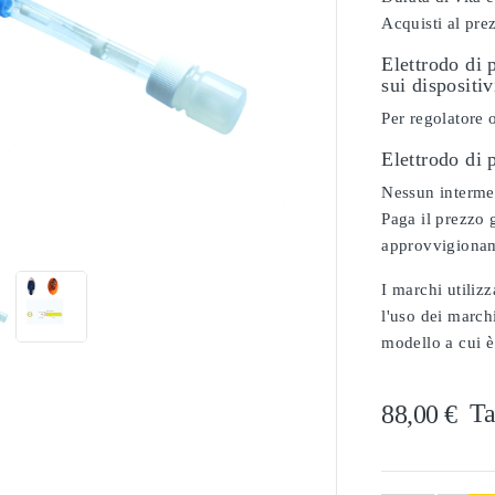
Acquisti al pre
Elettrodo di 
sui dispositi
Per regolatore 
Elettrodo di
Nessun intermed

Paga il prezzo g
approvvigionam
I marchi utilizz
l'uso dei marchi
modello a cui è
Ta
88,00 €