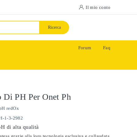
Il mio conto
Ricerca
Forum
Faq
o Di PH Per Onet Ph
pH redOx
PH-1-3-2982
pH di alta qualità
stesa grazie alla loro tecnologia esclusiva e collaudata