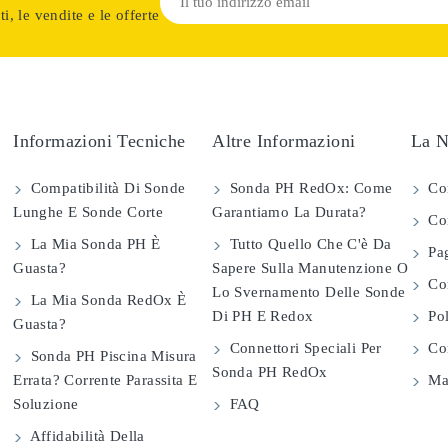
i, le vendite e le offerte
Informazioni Tecniche
Altre Informazioni
La N
Compatibilità Di Sonde
Sonda PH RedOx: Come
Co
Lunghe E Sonde Corte
Garantiamo La Durata?
Con
La Mia Sonda PH È
Tutto Quello Che C'è Da
Pag
Guasta?
Sapere Sulla Manutenzione O
Com
Lo Svernamento Delle Sonde
La Mia Sonda RedOx È
Di PH E Redox
Pol
Guasta?
Connettori Speciali Per
Con
Sonda PH Piscina Misura
Sonda PH RedOx
Errata? Corrente Parassita E
Map
Soluzione
FAQ
Affidabilità Della