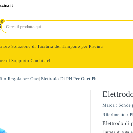
cina.it
0
latore
Soluzione di Taratura del Tampone per Piscina
are di Supporto
Contattaci
nologie
 Tuo Regolatore
Onet
Elettrodo Di PH Per Onet Ph
Elettrod
Marca :
Sonde 
Riferimento
: 
Elettrodo di 
Durata di vita e