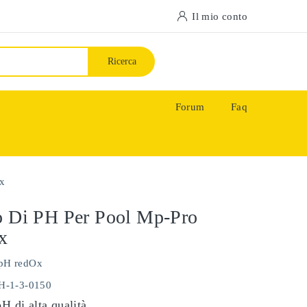
Il mio conto
Ricerca
Forum
Faq
ox
o Di PH Per Pool Mp-Pro
x
pH redOx
PH-1-3-0150
pH di alta qualità