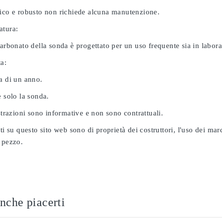
nico e robusto non richiede alcuna manutenzione.
atura:
carbonato della sonda è progettato per un uso frequente sia in labor
ta:
a di un anno.
e solo la sonda.
ustrazioni sono informative e non sono contrattuali.
ati su questo sito web sono di proprietà dei costruttori, l'uso dei ma
 pezzo.
nche piacerti