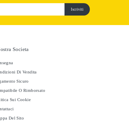
ostra Societa
nsegna
dizioni Di Vendita
amento Sicuro
patibile O Rimborsato
itica Sui Cookie
tattaci
pa Del Sito