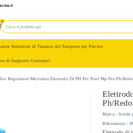
cina.it
0
latore
Soluzione di Taratura del Tampone per Piscina
are di Supporto
Contattaci
nologie
 Tuo Regolatore
Microdos
Elettrodo Di PH Per Pool Mp-Pro Ph/red
Elettrod
Ph/redo
Marca :
Sonde 
Riferimento
: 
Elettrodo di 