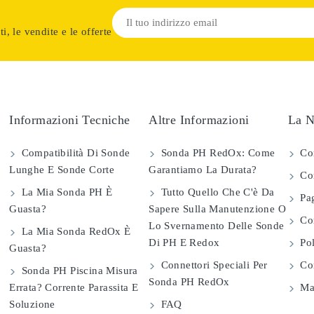
i, le vendite e le offerte
Informazioni Tecniche
Altre Informazioni
La N
Compatibilità Di Sonde
Sonda PH RedOx: Come
Co
Lunghe E Sonde Corte
Garantiamo La Durata?
Con
La Mia Sonda PH È
Tutto Quello Che C'è Da
Pag
Guasta?
Sapere Sulla Manutenzione O
Com
Lo Svernamento Delle Sonde
La Mia Sonda RedOx È
Di PH E Redox
Pol
Guasta?
Connettori Speciali Per
Con
Sonda PH Piscina Misura
Sonda PH RedOx
Errata? Corrente Parassita E
Map
Soluzione
FAQ