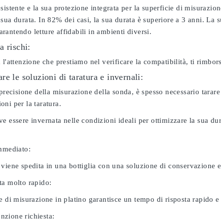
sistente e la sua protezione integrata per la superficie di misurazion
sua durata. In 82% dei casi, la sua durata è superiore a 3 anni. La s
antendo letture affidabili in ambienti diversi.
a rischi:
 l'attenzione che prestiamo nel verificare la compatibilità, ti rimbo
e le soluzioni di taratura e invernali:
 precisione della misurazione della sonda, è spesso necessario tarare
ni per la taratura.
e essere invernata nelle condizioni ideali per ottimizzare la sua d
immediato:
 viene spedita in una bottiglia con una soluzione di conservazione 
ta molto rapido:
e di misurazione in platino garantisce un tempo di risposta rapido e l
zione richiesta: