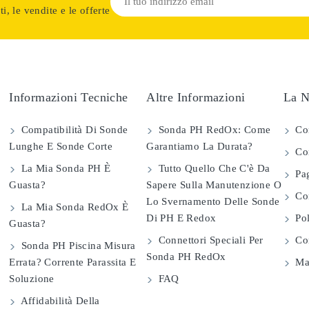
i, le vendite e le offerte
Informazioni Tecniche
Altre Informazioni
La N
Compatibilità Di Sonde
Sonda PH RedOx: Come
Co
Lunghe E Sonde Corte
Garantiamo La Durata?
Con
La Mia Sonda PH È
Tutto Quello Che C'è Da
Pag
Guasta?
Sapere Sulla Manutenzione O
Com
Lo Svernamento Delle Sonde
La Mia Sonda RedOx È
Di PH E Redox
Pol
Guasta?
Connettori Speciali Per
Con
Sonda PH Piscina Misura
Sonda PH RedOx
Errata? Corrente Parassita E
Map
Soluzione
FAQ
Affidabilità Della