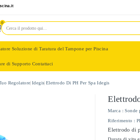
cina.it
0
latore
Soluzione di Taratura del Tampone per Piscina
are di Supporto
Contattaci
nologie
 Tuo Regolatore
Idegis
Elettrodo Di PH Per Spa Idegis
Elettrod
Marca :
Sonde 
Riferimento
: 
Elettrodo di 
Durata di vita e