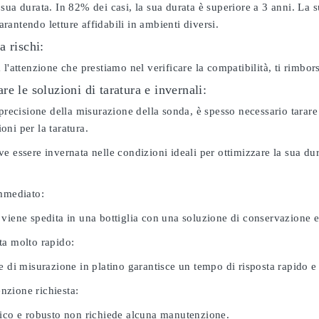
sua durata. In 82% dei casi, la sua durata è superiore a 3 anni. La s
antendo letture affidabili in ambienti diversi.
a rischi:
 l'attenzione che prestiamo nel verificare la compatibilità, ti rimbo
e le soluzioni di taratura e invernali:
 precisione della misurazione della sonda, è spesso necessario tarare
ni per la taratura.
e essere invernata nelle condizioni ideali per ottimizzare la sua d
immediato:
 viene spedita in una bottiglia con una soluzione di conservazione 
ta molto rapido:
e di misurazione in platino garantisce un tempo di risposta rapido e l
zione richiesta:
nico e robusto non richiede alcuna manutenzione.