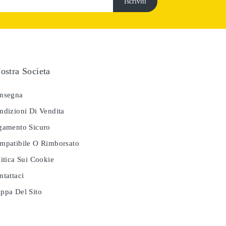
ostra Societa
nsegna
dizioni Di Vendita
amento Sicuro
patibile O Rimborsato
itica Sui Cookie
tattaci
pa Del Sito