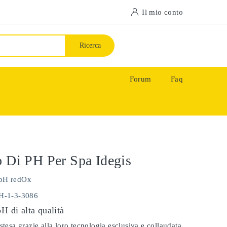
Il mio conto
Ricerca
Forum
Faq
o Di PH Per Spa Idegis
pH redOx
PH-1-3-3086
pH di alta qualità
stesa grazie alla loro tecnologia esclusiva e collaudata