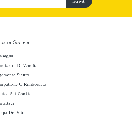
ostra Societa
nsegna
dizioni Di Vendita
amento Sicuro
patibile O Rimborsato
itica Sui Cookie
tattaci
pa Del Sito