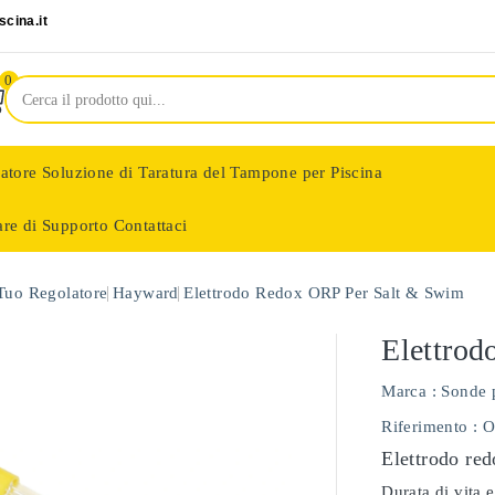
cina.it
0
latore
Soluzione di Taratura del Tampone per Piscina
are di Supporto
Contattaci
nologie
 Tuo Regolatore
Hayward
Elettrodo Redox ORP Per Salt & Swim
Elettro
Marca :
Sonde 
Riferimento
: 
Elettrodo red
Durata di vita e