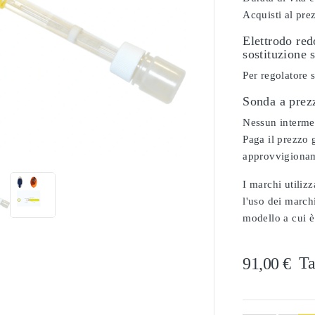
Acquisti al pre
Elettrodo re
sostituzione 
Per regolatore 
Sonda a prez
Nessun intermedi

Paga il prezzo g
approvvigionam
I marchi utilizz
l'uso dei marchi
modello a cui è
Ta
91,00 €