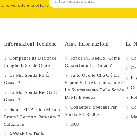
i, le vendite e le offerte
Informazioni Tecniche
Altre Informazioni
La N
Compatibilità Di Sonde
Sonda PH RedOx: Come
Co
Lunghe E Sonde Corte
Garantiamo La Durata?
Con
La Mia Sonda PH È
Tutto Quello Che C'è Da
Pag
Guasta?
Sapere Sulla Manutenzione O
Com
Lo Svernamento Delle Sonde
La Mia Sonda RedOx È
Di PH E Redox
Pol
Guasta?
Connettori Speciali Per
Con
Sonda PH Piscina Misura
Sonda PH RedOx
Errata? Corrente Parassita E
Map
Soluzione
FAQ
Affidabilità Della