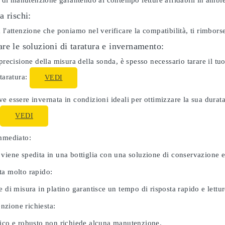
ti di manutenzione garantendo al contempo letture affidabili in ambie
a rischi:
 l'attenzione che poniamo nel verificare la compatibilità, ti rimbor
re le soluzioni di taratura e invernamento:
 precisione della misura della sonda, è spesso necessario tarare il 
 taratura:
VEDI
e essere invernata in condizioni ideali per ottimizzare la sua dura
:
VEDI
immediato:
 viene spedita in una bottiglia con una soluzione di conservazione 
ta molto rapido:
e di misura in platino garantisce un tempo di risposta rapido e letture
zione richiesta:
nico e robusto non richiede alcuna manutenzione.