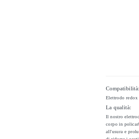
Compatibilità
Elettrodo redox
La qualità:
Il nostro elettr
corpo in policar
all'usura e prol