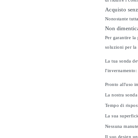
di ridurre i cos
Acquisto senz
Nonostante tutta
Non dimentica
Per garantire la
soluzioni per la
La tua sonda dev
l'invernamento
Pronto all'uso 
La nostra sonda
Tempo di rispos
La sua superfici
Nessuna manuten
Il suo design u