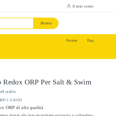
Il mio conto
Ricerca
Forum
Faq
do Redox ORP Per Salt & Swim
pH redOx
ORP-1-3-0393
ox ORP di alta qualità
stesa grazie alla loro tecnologia esclusiva e collaudata