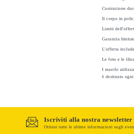
Costruzione dur
Il corpo in poli
Limiti dell'offer
Garanzia limitat
L'offerta includ
Le foto e le ill
I marchi utilizz
è destinato ogni
Iscriviti alla nostra newsletter
Ottieni tutte le ultime informazioni sugli event