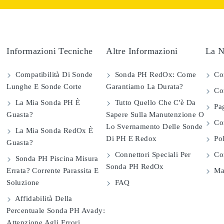
Informazioni Tecniche
Altre Informazioni
La N
Compatibilità Di Sonde
Sonda PH RedOx: Come
Co
Lunghe E Sonde Corte
Garantiamo La Durata?
Con
La Mia Sonda PH È
Tutto Quello Che C'è Da
Pag
Guasta?
Sapere Sulla Manutenzione O
Com
Lo Svernamento Delle Sonde
La Mia Sonda RedOx È
Di PH E Redox
Pol
Guasta?
Connettori Speciali Per
Con
Sonda PH Piscina Misura
Sonda PH RedOx
Errata? Corrente Parassita E
Map
Soluzione
FAQ
Affidabilità Della
Percentuale Sonda PH Avady:
Attenzione Agli Errori