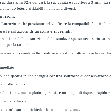
sua durata. In 82% dei casi, la sua durata è superiore a 3 anni. La s
antendo letture affidabili in ambienti diversi.
a rischi:
 l'attenzione che prestiamo nel verificare la compatibilità, ti rimbo
e le soluzioni di taratura e invernali:
 precisione della misurazione della sonda, è spesso necessario tarare
ni per la taratura.
e essere invernata nelle condizioni ideali per ottimizzare la sua d
immediato:
 viene spedita in una bottiglia con una soluzione di conservazione 
ta molto rapido:
e di misurazione in platino garantisce un tempo di risposta rapido e l
zione richiesta:
nico e robusto non richiede alcuna manutenzione.