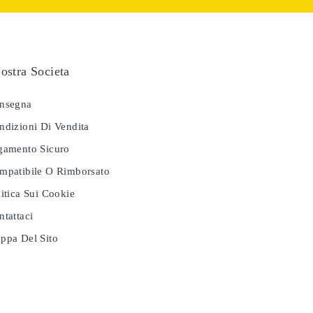
ostra Societa
nsegna
dizioni Di Vendita
amento Sicuro
patibile O Rimborsato
itica Sui Cookie
tattaci
pa Del Sito