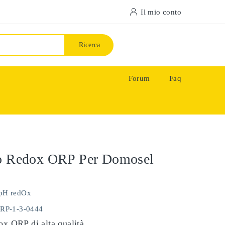
Il mio conto
Ricerca
Forum
Faq
do Redox ORP Per Domosel
pH redOx
ORP-1-3-0444
ox ORP di alta qualità