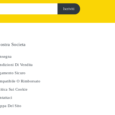
ostra Societa
nsegna
dizioni Di Vendita
amento Sicuro
patibile O Rimborsato
itica Sui Cookie
tattaci
pa Del Sito