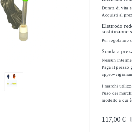
Durata di vita e
Acquisti al pre
Elettrodo re
sostituzione s
Per regolatore 
Sonda a prez

Nessun intermedi
Paga il prezzo g
approvvigionam
I marchi utilizz
l'uso dei marchi
modello a cui è
T
117,00 €