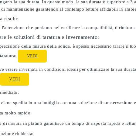
ungano la sua durata. In questo modo, la sua durata è superiore a 3
ti di manutenzione garantendo al contempo letture affidabili in ambie
a rischi:
 l'attenzione che poniamo nel verificare la compatibilità, ti rimbor
re le soluzioni di taratura e invernamento:
 precisione della misura della sonda, è spesso necessario tarare il 
 taratura:
VEDI
e essere invernata in condizioni ideali per ottimizzare la sua dura
:
VEDI
immediato:
 viene spedita in una bottiglia con una soluzione di conservazione 
ta molto rapido:
e di misura in platino garantisce un tempo di risposta rapido e letture
zione richiesta: