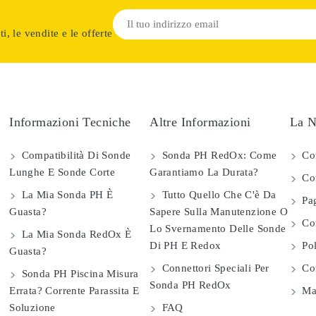
i, le vendite e le offerte
Informazioni Tecniche
Altre Informazioni
La N
Compatibilità Di Sonde
Sonda PH RedOx: Come
Co
Lunghe E Sonde Corte
Garantiamo La Durata?
Con
La Mia Sonda PH È
Tutto Quello Che C'è Da
Pag
Guasta?
Sapere Sulla Manutenzione O
Com
Lo Svernamento Delle Sonde
La Mia Sonda RedOx È
Di PH E Redox
Pol
Guasta?
Connettori Speciali Per
Con
Sonda PH Piscina Misura
Sonda PH RedOx
Errata? Corrente Parassita E
Map
Soluzione
FAQ