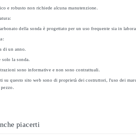
nico e robusto non richiede alcuna manutenzione.
atura:
carbonato della sonda è progettato per un uso frequente sia in labor
ta:
a di un anno.
e solo la sonda.
ustrazioni sono informative e non sono contrattuali.
ati su questo sito web sono di proprietà dei costruttori, l'uso dei ma
 pezzo.
nche piacerti