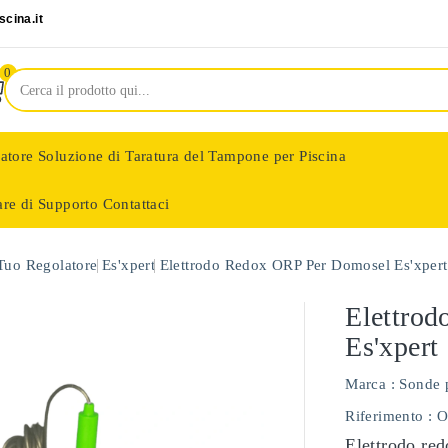
cina.it
0
latore
Soluzione di Taratura del Tampone per Piscina
are di Supporto
Contattaci
nologie
 Tuo Regolatore
Es'xpert
Elettrodo Redox ORP Per Domosel Es'xpert
Elettro
Es'xpert
Marca :
Sonde 
Riferimento
: 
Elettrodo red